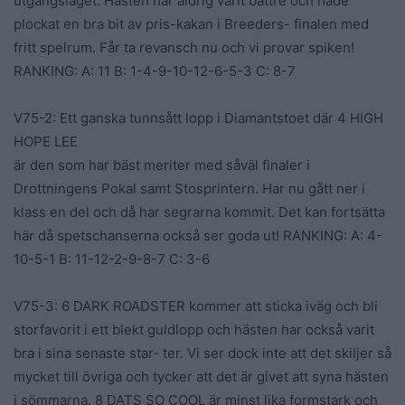
utgångsläget. Hästen har aldrig varit bättre och hade
plockat en bra bit av pris-kakan i Breeders- finalen med
fritt spelrum. Får ta revansch nu och vi provar spiken!
RANKING: A: 11 B: 1-4-9-10-12-6-5-3 C: 8-7
V75-2: Ett ganska tunnsått lopp i Diamantstoet där 4 HIGH
HOPE LEE
är den som har bäst meriter med såväl finaler i
Drottningens Pokal samt Stosprintern. Har nu gått ner i
klass en del och då har segrarna kommit. Det kan fortsätta
här då spetschanserna också ser goda ut! RANKING: A: 4-
10-5-1 B: 11-12-2-9-8-7 C: 3-6
V75-3: 6 DARK ROADSTER kommer att sticka iväg och bli
storfavorit i ett blekt guldlopp och hästen har också varit
bra i sina senaste star- ter. Vi ser dock inte att det skiljer så
mycket till övriga och tycker att det är givet att syna hästen
i sömmarna. 8 DATS SO COOL är minst lika formstark och