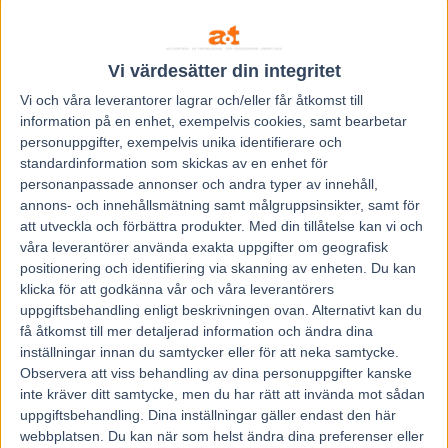
Björn Goop 15 (18)
Att Timo Nurmos, Daniel Wäjersten och Daniel Redén
Vi värdesätter din integritet
återfinns i toppen är högst väntat eftersom deras
Vi och våra
leverantorer
lagrar och/eller får åtkomst till
segerprocent är hög året om. Däremot finns det flera
information på en enhet, exempelvis cookies, samt bearbetar
vinterspecialister som höjer sina siffror markant. De
personuppgifter, exempelvis unika identifierare och
standardinformation som skickas av en enhet för
tydligaste exemplen är Sybille Tinter och Svante Ericsson.
personanpassade annonser och andra typer av innehåll,
Andra stall som vinner mer frekvent den här årstiden är
annons- och innehållsmätning samt målgruppsinsikter, samt för
Joakim Lövgren, Robert Dunder, Per Lennartsson, Claes
att utveckla och förbättra produkter.
Med din tillåtelse kan vi och
Sjöström, Joakim Elfving, Oskar Kylin Blom, Adrian Kolgjini,
våra leverantörer använda exakta uppgifter om geografisk
positionering och identifiering via skanning av enheten. Du kan
Hanna Olofsson, Thomas Dalborg och Krister Jakobsson.
klicka för att godkänna vår och våra leverantörers
uppgiftsbehandling enligt beskrivningen ovan. Alternativt kan du
13 lönsamma stall över åtta års tid
få åtkomst till mer detaljerad information och ändra dina
Då kollar vi på avkastningen för respektive tränare där det
inställningar innan du samtycker eller för att neka samtycke.
Observera att viss behandling av dina personuppgifter kanske
är rimligt att anta att just de som höjer sin segerprocent på
inte kräver ditt samtycke, men du har rätt att invända mot sådan
vintern också bör vara extra spelvärda.
uppgiftsbehandling. Dina inställningar gäller endast den här
Detta mäts i ROI (Return On Investment) vilket visar
webbplatsen. Du kan när som helst ändra dina preferenser eller