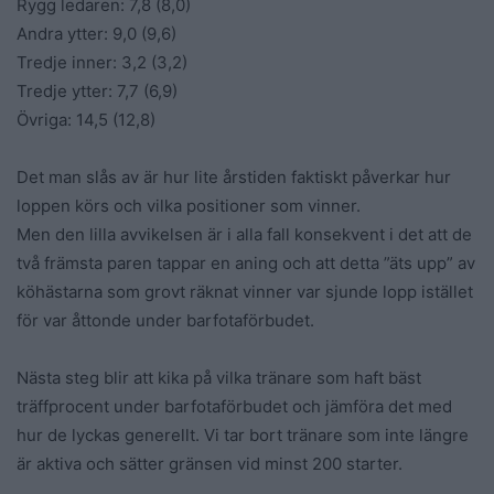
Rygg ledaren: 7,8 (8,0)
Andra ytter: 9,0 (9,6)
Tredje inner: 3,2 (3,2)
Tredje ytter: 7,7 (6,9)
Övriga: 14,5 (12,8)
Det man slås av är hur lite årstiden faktiskt påverkar hur
loppen körs och vilka positioner som vinner.
Men den lilla avvikelsen är i alla fall konsekvent i det att de
två främsta paren tappar en aning och att detta ”äts upp” av
köhästarna som grovt räknat vinner var sjunde lopp istället
för var åttonde under barfotaförbudet.
Nästa steg blir att kika på vilka tränare som haft bäst
träffprocent under barfotaförbudet och jämföra det med
hur de lyckas generellt. Vi tar bort tränare som inte längre
är aktiva och sätter gränsen vid minst 200 starter.