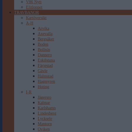
V86 Nytt
Elitloppet
TRAVBANOR
Kartöversikt
A-H
Arvika
Axevalla
Bergsåker
Boden
Bollnäs
Dannero
Eskilstuna
Färjestad
Gävle
Halmstad
Hagmyren
Hoting
I-R
Jägersro
Kalmar
Karlshamn
Lindesberg
Lycksele
Mantorp
Oviken