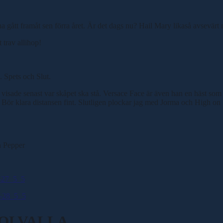
 ha gått framåt sen förra året. Är det dags nu? Hail Mary likaså avsevärt 
 trav allihop!
. Spets och Slut.
h visade senast var skåpet ska stå. Versace Face är även han en häst so
av. Bör klara distansen fint. Slutligen plockar jag med Jorma och High on
n Pepper
5-27_5_5
5-28_5_5
SOLVALLA