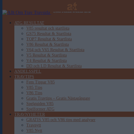
ATG RESULTAT
V85 resultat och startlista
GS75 Resultat & Startlista
TOP7 Resultat & Startlista
V86 Resultat & Startlista
V64 och V65 Resultat & Startlista
V5 Resultat & Startlista
V4 Resultat & Startlista
DD och LD Resultat & Startlista
ANDELSSPEL
TRAVTIPS
Fem Tippar V85
V85 Tips
V86 Tips
Gratis Travtips – Gratis Nästagångare
Spelguiden V85
Spelformer ATG
TRAVNYHETER
GRATIS V85 och V86 tips med analyser
Travnytt
V85 Nytt