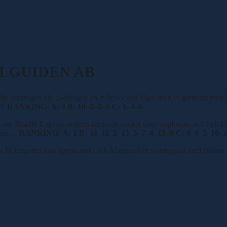
SPELGUIDEN AB
rån ledningen blir 5
–
åringen en svårplockad fågel men vi garderar med 
bt!
RANKING: A: 3 B: 10
–
2
–
5
–
9 C: 1
–
4
–
6
st när Readly Express dottern lämnade packet över upploppet och helt 
ärrar…
RANKING: A: 1 B: 14
–
11
–
2
–
13
–
5
–
7
–
4
–
15
–
8 C: 6
–
9
–
3
–
10
–
1
sis Bi hingsten kan öppna raskt och Magnus blir svårtuggad med tätkän