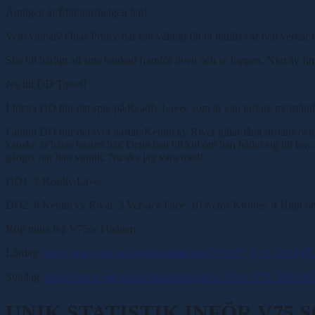
Äntligen är Elitloppshelgen här!
Vem vinner? Önas Prince har sett väldigt fin ut hittills i år och verkar
Ska bli härligt att sitta bänkad framför liven och se loppen. Njut av fint
Nu till DD Tipset!
I första DD blir det spik på Readly Lavec som är van tuffare motstånd
I andra DD blir det fyra hästar. Kentucky River gillar lång distans oc
kanske är bästa hästen här. Detta kan bli kul om han håller sig till tr
gånger när han vunnit. Nu ska jag vara med!
DD1: 2 Readly Lavec
DD2: 8 Kentucky River, 3 Versace Face, 10 Aetos Kronos, 4 High o
Köp mina två V75or i helgen:
Lördag:
https://www.atg.se/torsvikstobak/spel/221973_V75_2023-0
Söndag:
https://www.atg.se/torsvikstobak/spel/221973_V75_2023-0
UNIK STATISTIK INFÖR V75 