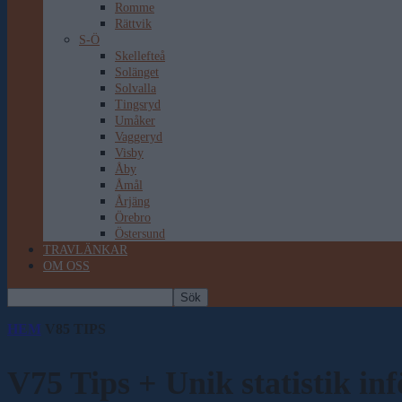
Romme
Rättvik
S-Ö
Skellefteå
Solänget
Solvalla
Tingsryd
Umåker
Vaggeryd
Visby
Åby
Åmål
Årjäng
Örebro
Östersund
TRAVLÄNKAR
OM OSS
HEM
V85 TIPS
V75 Tips + Unik statistik 