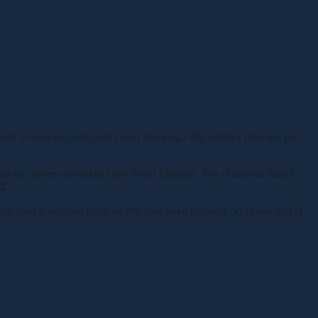
hela B
–
gruppen när Gula Faran kan lägga alla taktiska ritningar på
klart har märren utvecklats hos Team Eklundh. Bra chans om André
2
ning men 4
–
åringen fungerar bra med olika upplägg. Vi spikar MAD