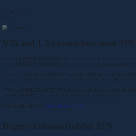
27 maj, 2023
170
V75 avd 1-3 i samarbete med 
V75
–
1: 3 IMHATRA AM
gjorde ett bra lopp som trea i Gävle och f
sned.
10 SISTER SLEDGE
gynnas av tempo och avslutar vrålsnab
V75
–
2: 1 ULTRA VIOLET
får tipsvinken efter uppvisningen sena
greppar taktpinnen annars kan vem som helst vinna bland ojämna m
V75
–
3: 1 FRIEND OF ELVES
fick bästa tänkbara startspår då Oa
man!
RANKING: A: 1 B: 8
–
2
–
3
–
6
–
9 C: 11
–
10
–
12
–
4
–
5
–
7
Fullständigt tips hos
http://tipsaren.com
Dagens GlimmaDubbel 27/5