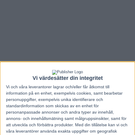
Vi värdesätter din integritet
Vi och våra
leverantorer
lagrar och/eller får åtkomst till
information på en enhet, exempelvis cookies, samt bearbetar
personuppgifter, exempelvis unika identifierare och
Hem
V86 Nytt
standardinformation som skickas av en enhet för
personanpassade annonser och andra typer av innehåll,
V86 Analys avd 7-8 från Spelguiden
annons- och innehållsmätning samt målgruppsinsikter, samt för
TIPSAREN
att utveckla och förbättra produkter.
Med din tillåtelse kan vi och
våra leverantörer använda exakta uppgifter om geografisk