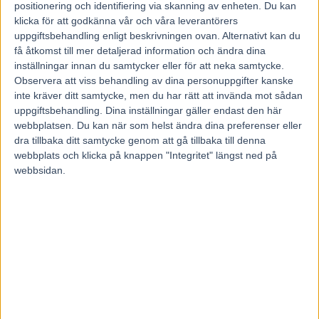
10 juni, 2020
positionering och identifiering via skanning av enheten. Du kan
125
klicka för att godkänna vår och våra leverantörers
uppgiftsbehandling enligt beskrivningen ovan. Alternativt kan du
få åtkomst till mer detaljerad information och ändra dina
inställningar innan du samtycker eller för att neka samtycke.
Observera att viss behandling av dina personuppgifter kanske
inte kräver ditt samtycke, men du har rätt att invända mot sådan
uppgiftsbehandling. Dina inställningar gäller endast den här
webbplatsen. Du kan när som helst ändra dina preferenser eller
dra tillbaka ditt samtycke genom att gå tillbaka till denna
webbplats och klicka på knappen "Integritet" längst ned på
webbsidan.
V86-7/DD-1: 4 DROIT AU COEUR tränar strongt enligt Team
Engwerda inför årsdebuten och läget blev bra när det öppnar för fri
företagsamhet åt skicklige Rick i jollen. 7-åringen lever på sin styrka
och 3640m är ett klart plustecken. Fräck A-häst till 6% som vi köper
alla dagar i veckan med Ebbinges kuskform. 3 HURRICANE
SILAS är den troliga ledaren initialt och spårsnåla resor brukar löna