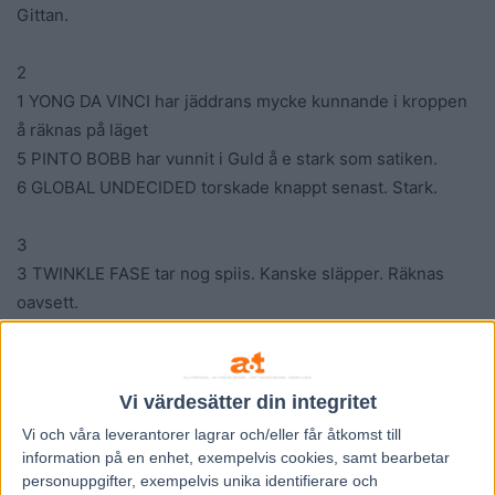
Gittan.
2
1 YONG DA VINCI har jäddrans mycke kunnande i kroppen
å räknas på läget
5 PINTO BOBB har vunnit i Guld å e stark som satiken.
6 GLOBAL UNDECIDED torskade knappt senast. Stark.
3
3 TWINKLE FASE tar nog spiis. Kanske släpper. Räknas
oavsett.
4 FIREVIRE visade att formen e på väg sist.
6 LISA SE har absolutad toppform å kan gå en redi trudelutt
till sist
Vi värdesätter din integritet
7 ICELAND FALLS har form å räknas tidigt.
Vi och våra
leverantorer
lagrar och/eller får åtkomst till
information på en enhet, exempelvis cookies, samt bearbetar
4
personuppgifter, exempelvis unika identifierare och