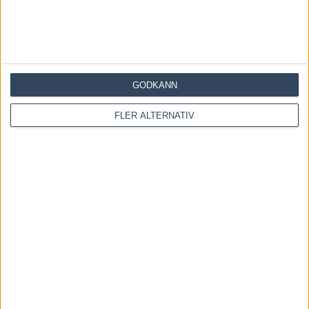
KOMMENTERA ARTIKELN
GODKÄNN
FLER ALTERNATIV
Save my name, email, and website in this browser for the
next time I comment.