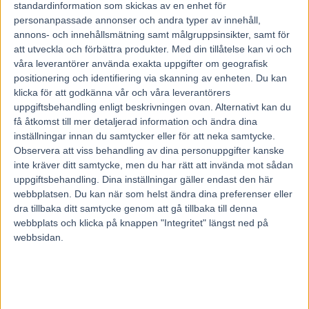
4 PERPETTUATTE kan göra jobbet själv å är hästen å slå
standardinformation som skickas av en enhet för
personanpassade annonser och andra typer av innehåll,
här.
annons- och innehållsmätning samt målgruppsinsikter, samt för
att utveckla och förbättra produkter.
Med din tillåtelse kan vi och
5
våra leverantörer använda exakta uppgifter om geografisk
1 OPEN SKY får Djuse opp igen å kan vinna från alla
positionering och identifiering via skanning av enheten. Du kan
klicka för att godkänna vår och våra leverantörers
positioner.
uppgiftsbehandling enligt beskrivningen ovan. Alternativt kan du
få åtkomst till mer detaljerad information och ändra dina
6
inställningar innan du samtycker eller för att neka samtycke.
1 DREEMS HAPEN har vatt opp å ner å ja vågar ente plocka
Observera att viss behandling av dina personuppgifter kanske
inte kräver ditt samtycke, men du har rätt att invända mot sådan
bort den.
uppgiftsbehandling. Dina inställningar gäller endast den här
3 GÄNTAÅJA har formen i zenit å kunne kanske vunnit
webbplatsen. Du kan när som helst ändra dina preferenser eller
senast utan galopperingen.
dra tillbaka ditt samtycke genom att gå tillbaka till denna
BRIDGEMAID har vunnet 4 av 9 å vunnit t o m me
webbplats och klicka på knappen "Integritet" längst ned på
webbsidan.
galoppering. Ska räknas.
7
2 BERRA STEEEEL va ente å känna igen i