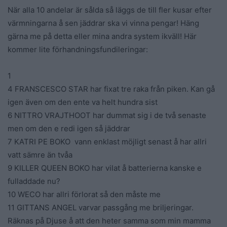
När alla 10 andelar är sålda så läggs de till fler kusar efter
värmningarna å sen jäddrar ska vi vinna pengar! Häng
gärna me på detta eller mina andra system ikväll! Här
kommer lite förhandningsfundileringar:
1
4 FRANSCESCO STAR har fixat tre raka från piken. Kan gå
igen även om den ente va helt hundra sist
6 NITTRO VRAJTHOOT har dummat sig i de två senaste
men om den e redi igen så jäddrar
7 KATRI PE BOKO vann enklast möjligt senast å har allri
vatt sämre än tvåa
9 KILLER QUEEN BOKO har vilat å batterierna kanske e
fulladdade nu?
10 WECO har allri förlorat så den måste me
11 GITTANS ANGEL varvar passgång me briljeringar.
Räknas på Djuse å att den heter samma som min mamma