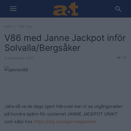
Hem
V86 Tips
V86 med Janne Jackpot inför
Solvalla/Bergsåker
50
8 september, 2021
Jaha då va de dags igen! Härovan kan ni se utgångsraden
på hundra spänn för systemet JANNE JACKPOT UNIKT
som säljs hos
https://atg.se/cigarrmagasinet