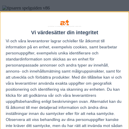
TIPSAREN/SPELGUIDEN AB
Vi värdesätter din integritet
V86-1 ABY: 3 JOKER OF STEEL drog vinstlotten i spårtombolan
när Peters vindsnabba 5-åring blåser till ledningen innan någon av
Vi och våra
leverantorer
lagrar och/eller får åtkomst till
mot- ståndarna hunnit rycka upp pickadollerna ur hölstret och vår
information på en enhet, exempelvis cookies, samt bearbetar
tipsetta! RANKING: A: 3 B: 4-7-6-5-12 C: 9-11-8-2-1-10
personuppgifter, exempelvis unika identifierare och
V86-2 SOLVALLA: 10 KONTUR har överlägsna fartresurser i det
standardinformation som skickas av en enhet för
här sällskapet och toppchans om Christer Nyström hittar en utvändig
personanpassade annonser och andra typer av innehåll,
posit- ion till sista 7-800m innan han kastar loss. 6 HAITKIN AM är
annons- och innehållsmätning samt målgruppsinsikter, samt för
en allvar- lig utmanare OM travet fungerar men det är skrivet i
att utveckla och förbättra produkter.
Med din tillåtelse kan vi och
stjärnorna.
våra leverantörer använda exakta uppgifter om geografisk
RANKING: A: 10-6 B: 5-7-9-4-11 C: 8-3-1-2-12
positionering och identifiering via skanning av enheten. Du kan
V86-3 ABY: 4 BLUEHILL’S WIND är omgångens megalampa
klicka för att godkänna vår och våra leverantörers
tillver- kad av Harry & Co och Johans märr kan mycket väl vinna
uppgiftsbehandling enligt beskrivningen ovan. Alternativt kan du
om hon hål- ler ihop aktionen, men löjligt överspelad. Vi streckar en
få åtkomst till mer detaljerad information och ändra dina
duo ur andra sorteringens damer och Stoffe utmanar med 6 A
inställningar innan du samtycker eller för att neka samtycke.
GOOD MELODY!
RANKING: A: 4 B: 6-5 C: 7-3-10-1-11-9-2-8-12
Observera att viss behandling av dina personuppgifter kanske
inte kräver ditt samtycke, men du har rätt att invända mot sådan