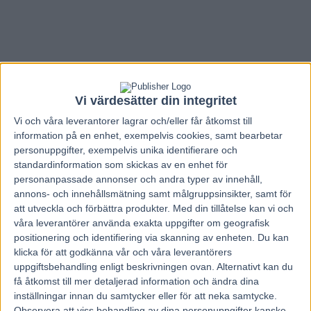
Vi värdesätter din integritet
Vi och våra
leverantorer
lagrar och/eller får åtkomst till
information på en enhet, exempelvis cookies, samt bearbetar
personuppgifter, exempelvis unika identifierare och
standardinformation som skickas av en enhet för
personanpassade annonser och andra typer av innehåll,
annons- och innehållsmätning samt målgruppsinsikter, samt för
att utveckla och förbättra produkter.
Med din tillåtelse kan vi och
våra leverantörer använda exakta uppgifter om geografisk
Hem
Elitloppet
positionering och identifiering via skanning av enheten. Du kan
klicka för att godkänna vår och våra leverantörers
Very Kronos inbjuden till Elitloppet
uppgiftsbehandling enligt beskrivningen ovan. Alternativt kan du
få åtkomst till mer detaljerad information och ändra dina
11 maj, 2021
inställningar innan du samtycker eller för att neka samtycke.
38
Observera att viss behandling av dina personuppgifter kanske