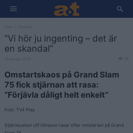
Hem
Travnytt
”Vi hör ju ingenting – det är
en skandal”
38
15 januari, 2018
Omstartskaos på Grand Slam
75 fick stjärnan att rasa:
”Förjävla dåligt helt enkelt”
Foto: TV4 Play
Stjärnkusken Ulf Ohlsson rasar efter omstarten på Grand
Slam 75.