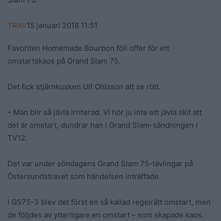
TRAV
15 januari 2018
11:51
Favoriten Homemade Bourbon föll offer för ett
omstartskaos på Grand Slam 75.
Det fick stjärnkusken Ulf Ohlsson att se rött.
– Man blir så jävla irriterad. Vi hör ju inte ett jävla skit att
det är omstart, dundrar han i Grand Slam-sändningen i
TV12.
Det var under söndagens Grand Slam 75-tävlingar på
Östersundstravet som händelsen inträffade.
I GS75-3 blev det först en så kallad regelrätt omstart, men
de följdes av ytterligare en omstart – som skapade kaos.