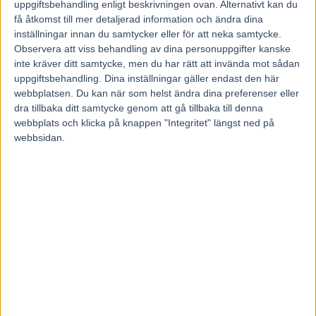
uppgiftsbehandling enligt beskrivningen ovan. Alternativt kan du
kronor, i Grand Slam-sändningen direkt efter loppet.
få åtkomst till mer detaljerad information och ändra dina
inställningar innan du samtycker eller för att neka samtycke.
Observera att viss behandling av dina personuppgifter kanske
– Den här dagen var ju förstörd för min häst efter första
inte kräver ditt samtycke, men du har rätt att invända mot sådan
loppet. Det är jättetråkigt att det blir så här, fortsatte han
uppgiftsbehandling. Dina inställningar gäller endast den här
innan han delade ut en skopa med kritik mot travförbundet
webbplatsen. Du kan när som helst ändra dina preferenser eller
– och spelbolaget
ATG
:
dra tillbaka ditt samtycke genom att gå tillbaka till denna
webbplats och klicka på knappen "Integritet" längst ned på
webbsidan.
– Vi får hoppas att ATG och STC (ST, förbundet Svensk
Travsport) kan sponsra banorna så det finns högtalare och
omklädningsrum för oss aktiva. Vi ställer upp på intervjuer
varje vecka, är med i tv och fixar så att dom spelar för
miljarder om året, men vi får inte så mycket tillbaka, sa han
och lämnade intervjun.
”Var inget tekniskt fel”
Travbanechefen Jan Quicklund på Östersundstravet har