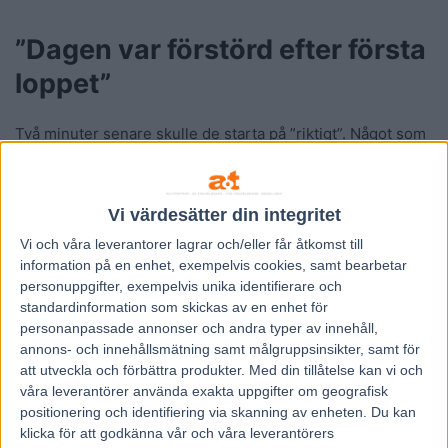
”Dagen var förstörd efter första
loppet”
Två minuter senare skulle de starta på ”riktigt”. Något som
rev upp en storm bland spelare i sociala medier som ansåg
att det hela var en praktskandal.
Vi värdesätter din integritet
Det slutade med fiasko för favoriten som tvärstannade, av
Vi och våra
leverantorer
lagrar och/eller får åtkomst till
naturliga skäl, på den bortre långsidan.
information på en enhet, exempelvis cookies, samt bearbetar
personuppgifter, exempelvis unika identifierare och
standardinformation som skickas av en enhet för
– Man blir så jävla irriterad. Vi hör ju inte ett jävla skit att
personanpassade annonser och andra typer av innehåll,
det är omstart. Vi hör ju ingenting, så det är skandal tycker
annons- och innehållsmätning samt målgruppsinsikter, samt för
jag. Travet omsätter miljarder, men dom skiter i oss aktiva,
att utveckla och förbättra produkter.
Med din tillåtelse kan vi och
våra leverantörer använda exakta uppgifter om geografisk
banor och man byter ju om ibland på ingenting. Jag tycker
positionering och identifiering via skanning av enheten. Du kan
det är förjävla dåligt helt enkelt, dundrade Ulf Ohlsson,
klicka för att godkänna vår och våra leverantörers
som tog 340 segrar i fjol och körde in 33,5 miljoner