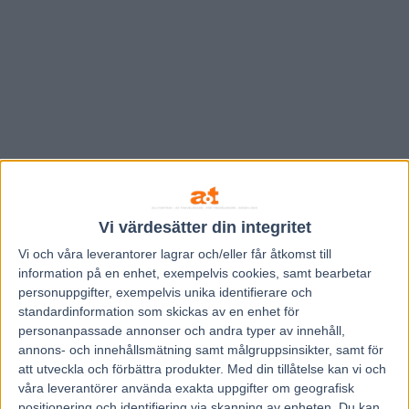
Vi värdesätter din integritet
Vi och våra
leverantorer
lagrar och/eller får åtkomst till
information på en enhet, exempelvis cookies, samt bearbetar
personuppgifter, exempelvis unika identifierare och
Hem
Travnytt
standardinformation som skickas av en enhet för
personanpassade annonser och andra typer av innehåll,
Vilka vinner Prix d’Amerique 2018?
annons- och innehållsmätning samt målgruppsinsikter, samt för
att utveckla och förbättra produkter.
Med din tillåtelse kan vi och
26 januari, 2018
våra leverantörer använda exakta uppgifter om geografisk
269
positionering och identifiering via skanning av enheten. Du kan