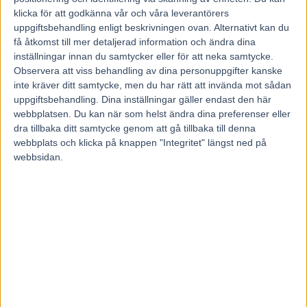
klicka för att godkänna vår och våra leverantörers
uppgiftsbehandling enligt beskrivningen ovan. Alternativt kan du
få åtkomst till mer detaljerad information och ändra dina
Den definitiva startlistan är klar till Prix d’Amerique.
inställningar innan du samtycker eller för att neka samtycke.
Bold Eagle jagar sin tredje raka seger i världens tuffaste travlopp.
Observera att viss behandling av dina personuppgifter kanske
Sex av de 18 startande hästarna är svenskar i jakten på förstaprisets
inte kräver ditt samtycke, men du har rätt att invända mot sådan
4,5 miljoner kronor.
uppgiftsbehandling. Dina inställningar gäller endast den här
På söndag smäller det på Vincennes-banan i Paris.
webbplatsen. Du kan när som helst ändra dina preferenser eller
Det är dags för årets upplaga av Prix d’Amerique över distansen
dra tillbaka ditt samtycke genom att gå tillbaka till denna
2700 meter på den kuperade banan.
webbplats och klicka på knappen "Integritet" längst ned på
Sällan har det sett så bra ut för de svensktränade hästarna och både
webbsidan.
Readly Express och Propulsion är två av förhandsfavoriterna
tillsammans med Bold Eagle.
– Readly Express kändes väldigt fin i torsdagens träning. Jag har en
mycket bra känsla inför loppet, säger Timo Nurmos som har varit på
plats i Frankrike hela veckan hos sin världsstjärna.
När det gäller Bold Eagle så jagar han sin tredje raka seger i Prix
d’Amerique. Men Frankrikes superstjärna har inte vunnit lopp sedan
den 5 augusti i fjol och ståtar med fyra raka andraplatser.
Daniel Redén har tre hästar med och förutom Propulsion även
Lionel och Wild Honey.
De övriga två svensktränade hästarna är Ringostarr Treb (Jerry
Riordan), samt Oasis Bi (Stefan P Pettersson).