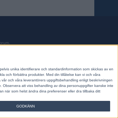
forum.
pelvis unika identifierare och standardinformation som skickas av en
la och förbättra produkter.
Med din tillåtelse kan vi och våra
a vår och våra leverantörers uppgiftsbehandling enligt beskrivningen
e.
Observera att viss behandling av dina personuppgifter kanske inte
 när som helst ändra dina preferenser eller dra tillbaka ditt
GODKÄNN
RAVNYHETER
TRAVBANOR
TRAVLÄNKAR
OM OSS