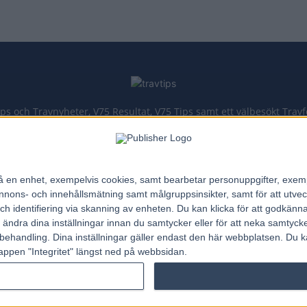
ips och Travnyheter, V75 Resultat, V75 Tips samt ett välbesökt Trav
Allt Om Trav - För Travälskare - Av Travälskare - sedan 2005.
n på en enhet, exempelvis cookies, samt bearbetar personuppgifter, exem
Kontakta oss:
kontakt@regemedia.se
ons- och innehållsmätning samt målgruppsinsikter, samt för att utveck
h identifiering via skanning av enheten. Du kan klicka för att godkänn
h ändra dina inställningar innan du samtycker eller för att neka samtyck
behandling. Dina inställningar gäller endast den här webbplatsen. Du kan
appen "Integritet" längst ned på webbsidan.
ATG RESULTAT
ANDELSSPEL
TRAVTIPS
T