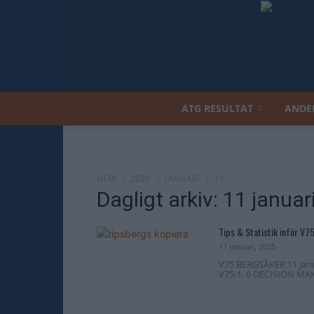
ATG RESULTAT
ANDE
HEM
2025
JANUARI
11
Dagligt arkiv: 11 januar
Tips & Statistik inför V7
11 januari, 2025
V75 BERGSÅKER 11 janu
V75-1: 6 DECISION MAKER