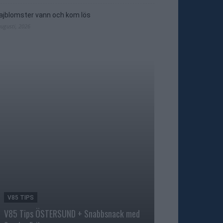
jblomster vann och kom lös
augusti, 2026
V85 TIPS
TRAVNYTT
V85 Tips ÖSTERSUND + Snabbsnack med
Åke Svanstedt sjä