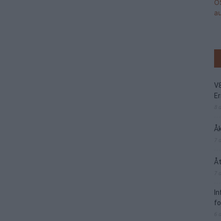
V
Er
8 
Åk
7 
Åt
7 
I
f
6 