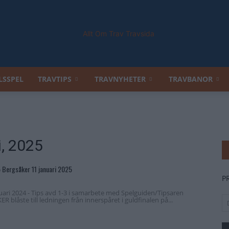
LSSPEL
TRAVTIPS
TRAVNYHETER
TRAVBANOR
Allt
i, 2025
Om
5 Bergsåker 11 januari 2025
P
ari 2024 - Tips avd 1-3 i samarbete med Spelguiden/Tipsaren
 blåste till ledningen från innerspåret i guldfinalen på...