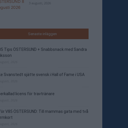
3 augusti, 2026
Senaste inläggen
85 Tips ÖSTERSUND + Snabbsnack med Sandra
iksson
augusti, 2026
e Svanstedt sjätte svensk i Hall of Fame i USA
augusti, 2026
erkallad licens för travtränare
augusti, 2026
nför V85 ÖSTERSUND: Till mammas gata med två
ormkort
augusti, 2026