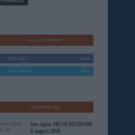
FÖLJ ALLTOMTRAV!
4,723
Fans
GILLA
2,726
Följare
FÖLJ
FEM TIPPAR V85
Fem tippar V85 till ÖSTERSUND
8 augusti 2026