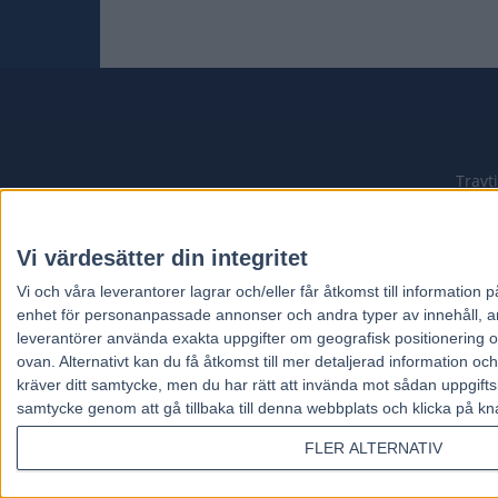
Travt
Vi värdesätter din integritet
Vi och våra
leverantorer
lagrar och/eller får åtkomst till informatio
enhet för personanpassade annonser och andra typer av innehåll, ann
leverantörer använda exakta uppgifter om geografisk positionering oc
ovan. Alternativt kan du få åtkomst till mer detaljerad information oc
kräver ditt samtycke, men du har rätt att invända mot sådan uppgifts
samtycke genom att gå tillbaka till denna webbplats och klicka på kn
FLER ALTERNATIV
© Copyright Alltomtrav.info 2024