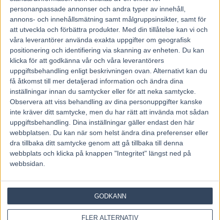
personanpassade annonser och andra typer av innehåll,
annons- och innehållsmätning samt målgruppsinsikter, samt för
att utveckla och förbättra produkter.
Med din tillåtelse kan vi och
OM OSS
våra leverantörer använda exakta uppgifter om geografisk
positionering och identifiering via skanning av enheten. Du kan
klicka för att godkänna vår och våra leverantörers
Travtips och Travnyheter, V75 Resultat, V75 Tips samt ett
uppgiftsbehandling enligt beskrivningen ovan. Alternativt kan du
välbesökt Travforum.
få åtkomst till mer detaljerad information och ändra dina
inställningar innan du samtycker eller för att neka samtycke.
Allt Om Trav - För Travälskare - Av Travälskare - sedan 2005.
Observera att viss behandling av dina personuppgifter kanske
inte kräver ditt samtycke, men du har rätt att invända mot sådan
uppgiftsbehandling. Dina inställningar gäller endast den här
Kontakta oss:
kontakt@regemedia.se
webbplatsen. Du kan när som helst ändra dina preferenser eller
dra tillbaka ditt samtycke genom att gå tillbaka till denna
FÖLJ OSS
webbplats och klicka på knappen "Integritet" längst ned på
webbsidan.
GODKÄNN
FLER ALTERNATIV