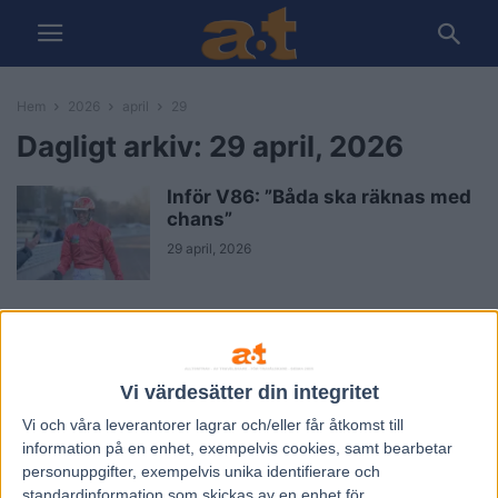
Hem
2026
april
29
Dagligt arkiv: 29 april, 2026
Inför V86: ”Båda ska räknas med
chans”
29 april, 2026
Vi värdesätter din integritet
Vi och våra
leverantorer
lagrar och/eller får åtkomst till
information på en enhet, exempelvis cookies, samt bearbetar
personuppgifter, exempelvis unika identifierare och
standardinformation som skickas av en enhet för