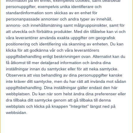
information på en enhet, exempelvis cookies, samt bearbetar
personuppgifter, exempelvis unika identifierare och
standardinformation som skickas av en enhet för
personanpassade annonser och andra typer av innehåll,
annons- och innehållsmätning samt målgruppsinsikter, samt för
att utveckla och förbättra produkter.
Med din tillåtelse kan vi och
våra leverantörer använda exakta uppgifter om geografisk
positionering och identifiering via skanning av enheten. Du kan
klicka för att godkänna vår och våra leverantörers
uppgiftsbehandling enligt beskrivningen ovan. Alternativt kan du
få åtkomst till mer detaljerad information och ändra dina
inställningar innan du samtycker eller för att neka samtycke.
Observera att viss behandling av dina personuppgifter kanske
inte kräver ditt samtycke, men du har rätt att invända mot sådan
uppgiftsbehandling. Dina inställningar gäller endast den här
webbplatsen. Du kan när som helst ändra dina preferenser eller
dra tillbaka ditt samtycke genom att gå tillbaka till denna
Hem
Fem Tippar V85
webbplats och klicka på knappen "Integritet" längst ned på
5 Tippar V85 till BODEN 13 juni 2026
webbsidan.
8 juni, 2026
3020