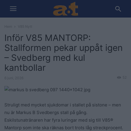
Hem
V85 Nytt
Inför V85 MANTORP:
Stallformen pekar uppåt igen
– Svedberg med kul
kantbollar
52
6 juni, 2026
Struligt med mycket sjukdomar i stallet på sistone – men
nu är Markus B Svedbergs stall på gång.
Eskilstunatränaren har fyra luringar med sig till V85®
Mantorp som inte ska räknas bort trots låg streckprocent.