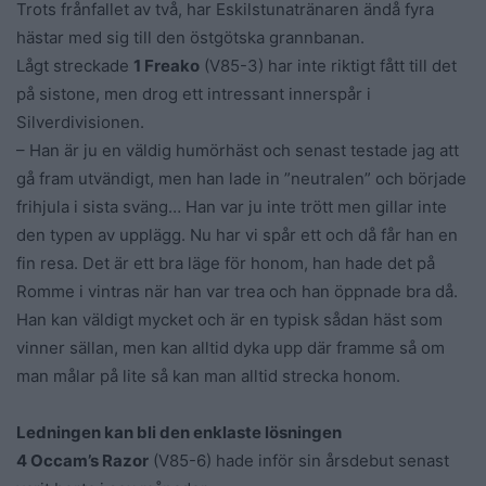
Trots frånfallet av två, har Eskilstunatränaren ändå fyra
hästar med sig till den östgötska grannbanan.
Lågt streckade
1 Freako
(V85-3) har inte riktigt fått till det
på sistone, men drog ett intressant innerspår i
Silverdivisionen.
– Han är ju en väldig humörhäst och senast testade jag att
gå fram utvändigt, men han lade in ”neutralen” och började
frihjula i sista sväng… Han var ju inte trött men gillar inte
den typen av upplägg. Nu har vi spår ett och då får han en
fin resa. Det är ett bra läge för honom, han hade det på
Romme i vintras när han var trea och han öppnade bra då.
Han kan väldigt mycket och är en typisk sådan häst som
vinner sällan, men kan alltid dyka upp där framme så om
man målar på lite så kan man alltid strecka honom.
Ledningen kan bli den enklaste lösningen
4 Occam’s Razor
(V85-6) hade inför sin årsdebut senast