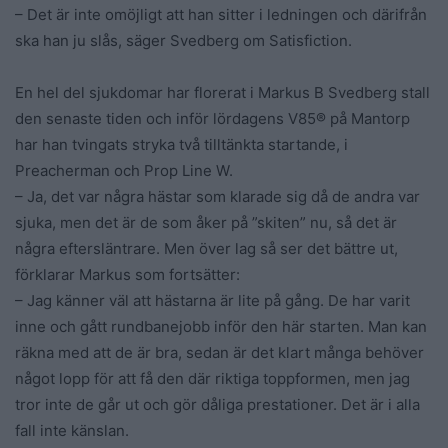
– Det är inte omöjligt att han sitter i ledningen och därifrån
ska han ju slås, säger Svedberg om Satisfiction.
En hel del sjukdomar har florerat i Markus B Svedberg stall
den senaste tiden och inför lördagens V85® på Mantorp
har han tvingats stryka två tilltänkta startande, i
Preacherman och Prop Line W.
– Ja, det var några hästar som klarade sig då de andra var
sjuka, men det är de som åker på ”skiten” nu, så det är
några eftersläntrare. Men över lag så ser det bättre ut,
förklarar Markus som fortsätter:
– Jag känner väl att hästarna är lite på gång. De har varit
inne och gått rundbanejobb inför den här starten. Man kan
räkna med att de är bra, sedan är det klart många behöver
något lopp för att få den där riktiga toppformen, men jag
tror inte de går ut och gör dåliga prestationer. Det är i alla
fall inte känslan.