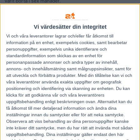
varit borta i sex månader.
Trots det stod de fint stammade fyraåringen för en riktig
plusinsats när han knep karriärens första seger på
övertygande vis.
Vi värdesätter din integritet
Nu dyker han upp i ett möte mellan STL:s Klass III och
Vi och våra
leverantorer
lagrar och/eller får åtkomst till
Klass II.
information på en enhet, exempelvis cookies, samt bearbetar
personuppgifter, exempelvis unika identifierare och
– Occam’s Razor känns jättefin. Hästen var väldigt bra i
standardinformation som skickas av en enhet för
årsdebuten, han kändes som en helt annan häst och det
personanpassade annonser och andra typer av innehåll,
var lite som det var första gången som han verkligen
annons- och innehållsmätning samt målgruppsinsikter, samt för
tävlade efter hur det har känts hemma. Han var ju en riktig
att utveckla och förbättra produkter.
Med din tillåtelse kan vi och
besvikelse förra året, för man känner ju att det är en bra
våra leverantörer använda exakta uppgifter om geografisk
positionering och identifiering via skanning av enheten. Du kan
häst fast han ”sket i det” mest förra året. Men som sagt,
klicka för att godkänna vår och våra leverantörers
senast var det ett helt annat tryck i honom och då hade han
uppgiftsbehandling enligt beskrivningen ovan. Alternativt kan du
heller inte startat på väldigt länge, så han borde ändå
få åtkomst till mer detaljerad information och ändra dina
kunna leverera en insats som senast. Det blev ett väldigt
inställningar innan du samtycker eller för att neka samtycke.
Observera att viss behandling av dina personuppgifter kanske
tufft lopp då, det var full gas från tusen meter kvar ända in i
inte kräver ditt samtycke, men du har rätt att invända mot sådan
mål och han vann ändå med oryckta grejer… Det var riktigt
uppgiftsbehandling. Dina inställningar gäller endast den här
fint.