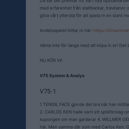
Då var det premiär för vårt nya tipssamarb
med erfarenhet från stallbackar, travbanor och
göra vårt yttersta för att spela in en slant
Andelsspelet hittar ni här:
https://tillsamm
Vänta inte för länge med att köpa in er! Det
NU KÖR VI!
V75 System & Analys
V75-1
1 TENGIL FACE gjorde det bra när han mötte 
2. CARLOS KEN hade varit ett spikförslag o
kupongen om man garderar 4. WILLMER GEL s
här. Men samma där som med Carlos Ken. Os