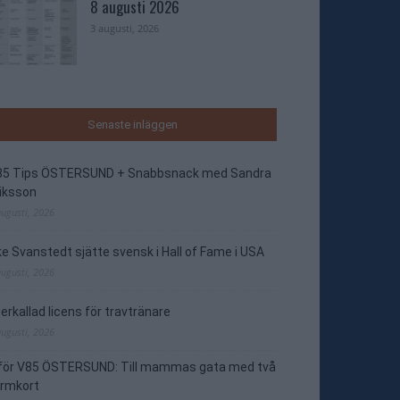
8 augusti 2026
3 augusti, 2026
Senaste inläggen
85 Tips ÖSTERSUND + Snabbsnack med Sandra
iksson
augusti, 2026
e Svanstedt sjätte svensk i Hall of Fame i USA
augusti, 2026
erkallad licens för travtränare
augusti, 2026
nför V85 ÖSTERSUND: Till mammas gata med två
ormkort