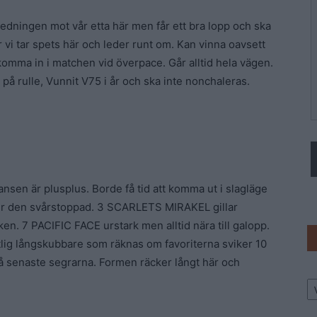
ningen mot vår etta här men får ett bra lopp och ska
i tar spets här och leder runt om. Kan vinna oavsett
komma in i matchen vid överpace. Går alltid hela vägen.
på rulle, Vunnit V75 i år och ska inte nonchaleras.
nsen är plusplus. Borde få tid att komma ut i slagläge
blir den svårstoppad. 3 SCARLETS MIRAKEL gillar
n. 7 PACIFIC FACE urstark men alltid nära till galopp.
lig långskubbare som räknas om favoriterna sviker 10
två senaste segrarna. Formen räcker långt här och
Ar