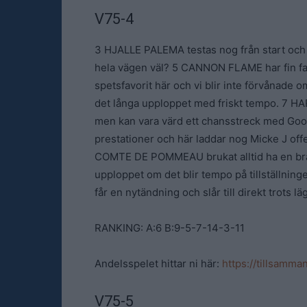
V75-4
3 HJALLE PALEMA testas nog från start och k
hela vägen väl? 5 CANNON FLAME har fin far
spetsfavorit här och vi blir inte förvånade o
det långa upploppet med friskt tempo. 7 H
men kan vara värd ett chansstreck med Goop 
prestationer och här laddar nog Micke J offe
COMTE DE POMMEAU brukat alltid ha en bra tr
upploppet om det blir tempo på tillställnin
får en nytändning och slår till direkt trots l
RANKING: A:6 B:9-5-7-14-3-11
Andelsspelet hittar ni här:
https://tillsamm
V75-5