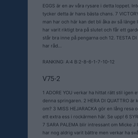
EGGS är en av våra rysare i detta loppet. In
tycker detta är hans bästa chans. 7 VICTORY
man har och här kan det bli åka av så läng
har varit riktigt bra på slutet och får ett g
står bra inne på pengarna och 12. TESTA D
har råd…
RANKING: A:4 B:2-8-6-1-7-10-12
V75-2
1 ADORE YOU verkar ha hittat rätt stil igen 
denna springaren. 2 HERA DI QUATTRO är kvi
om? 3 MISS HEJARACKA gör en lång resa och
ett extra ess i rockärmen här. Se upp! 6 SYRI
7 SARA PALEMA blir intressant om Micke J 
har nog aldrig varit bättre men verkar ha s