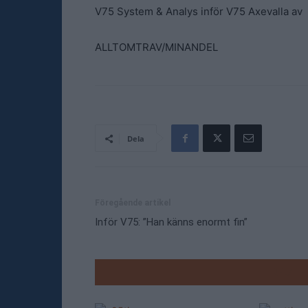
V75 System & Analys inför V75 Axevalla av
ALLTOMTRAV/MINANDEL
Dela
Föregående artikel
Inför V75: ”Han känns enormt fin”
RELATE