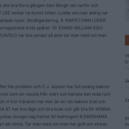
te alls bra förra gången men Bergh vet varför och
 LEE verkar ha funnit stilen. Ludde vet man aldrig var
e lampan lyser. Skrällgardering. 8. KNIFETOWN LOVER
arderingsstreck trots spåret. 10. EVANS WILLIAM SISU
I CAVOLO var bra senast så dom tar man med om man
V
Er
8 
Åk
efter lite problem och C.J. Jepson har full poäng bakom
7 
ck som en vessla från start och kanske kan leda runt
Åt
 vi tror tränaren har mer än en räv bakom örat och
7 
A AT har bra läge och bra kusk och går bra för tillfället
lyckas slunga iväg henne till ledningen! 8 DARSHANA
I
vårt att vinna. Tar man med om man har gott om streck,
f