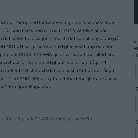
an bli farlig med lucka invändigt. Kan knappast leda
t för den klass den är i nu 6 TONY AFRIKA är vår
m det håller hela vägen trots att det kan bli sega ben på
K
ARRINGTON har presterat väldigt mycket upp och ner
F
upp. 9 ROSSI PALEMA gillar vi skarpt! Gör alltid bra
nsivt och är framme tidigt och ställer en fråga. 11
udelutt till slut och det kan passa fint på det långa
gen. 14 ISLAND LIFE är ny hos Robert Bergh och kanske
äget? Bra grundkapacitet.
ans.atg.se/lagsida/21490?andelsspel=75813