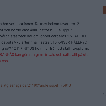
n har varit bra innan. Räknas bakom favoriten. 2
 och borde vara ännu bättre nu. Se upp! 7
 vårt sistastreck här om loppet garderas 9 VLAD DEL
 debut i V75 efter fina insatser. 10 KAISER HÅLERYD
llighet? 12 INFINITUS kommer från ett stall i toppform.
NKÅS kan göra en grym insats och sätta allt på ett
n oss.
ans.atg.se/lagsida/21490?andelsspel=75813
« 