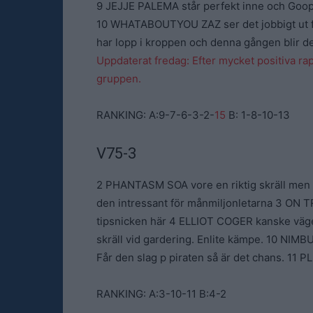
9 JEJJE PALEMA står perfekt inne och Goop up
10 WHATABOUTYOU ZAZ ser det jobbigt ut för
har lopp i kroppen och denna gången blir de
Uppdaterat fredag: Efter mycket positiva
gruppen.
RANKING: A:9-7-6-3-2-
15
B: 1-8-10-13
V75-3
2 PHANTASM SOA vore en riktig skräll men p
den intressant för månmiljonletarna 3 ON T
tipsnicken här 4 ELLIOT COGER kanske väger 
skräll vid gardering. Enlite kämpe. 10 NIMBUS
Får den slag p piraten så är det chans. 11 P
RANKING: A:3-10-11 B:4-2