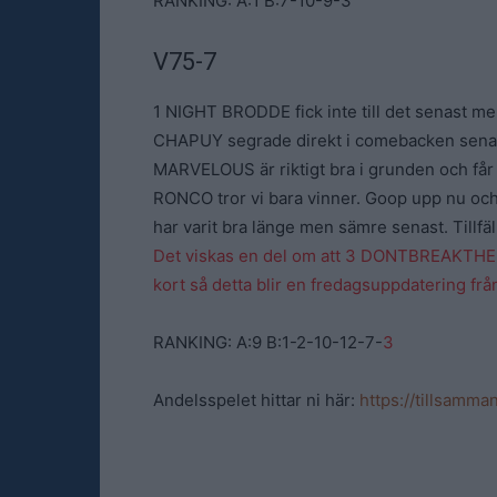
RANKING: A:1 B:7-10-9-3
V75-7
1 NIGHT BRODDE fick inte till det senast me
CHAPUY segrade direkt i comebacken senast
MARVELOUS är riktigt bra i grunden och får
RONCO tror vi bara vinner. Goop upp nu och
har varit bra länge men sämre senast. Tillfä
Det viskas en del om att 3 DONTBREAKTHEBA
kort så detta blir en fredagsuppdatering frå
RANKING: A:9 B:1-2-10-12-7-
3
Andelsspelet hittar ni här:
https://tillsamm