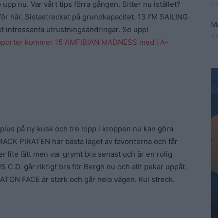
p nu. Var vårt tips förra gången. Sitter nu istället?
6 
 här. Sistastrecket på grundkapacitet. 13 I’M SAILING
Ma
t intressanta utrustningsändringar. Se upp!
6 
 rapporter kommer 15 AMFIBIAN MADNESS med i A-
lus på ny kusk och tre lopp i kroppen nu kan göra
RACK PIRATEN har bästa läget av favoriterna och får
lite lätt men var grymt bra senast och är en rolig
 C.D. går riktigt bra för Bergh nu och allt pekar uppåt.
LATON FACE är stark och går hela vägen. Kul streck.