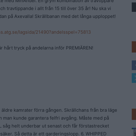
ete med MinAndel. En grym kombination av travtippare
 travtippande i allt från 15 till över 35 år! Nu ska vi
Trav
 redan på Axevalla! Skrällbanan med det långa upploppet!
ans.atg.se/lagsida/21490?andelsspel=75813
 är hårt tryck på andelarna inför PREMIÄREN!
äldre kamrater förra gången. Skrällchans från bra läge
m man kunde garantera felfri avgång. Måste med på
åg helt underbar ut senast och får förstastrecket
äker. Så detta är ett garderingslopp. 6. WHIPPED