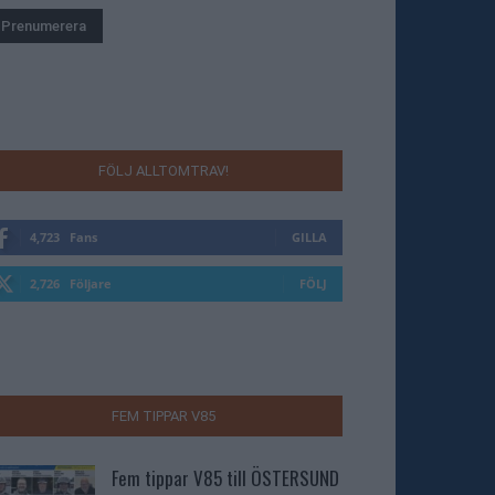
FÖLJ ALLTOMTRAV!
4,723
Fans
GILLA
2,726
Följare
FÖLJ
FEM TIPPAR V85
Fem tippar V85 till ÖSTERSUND