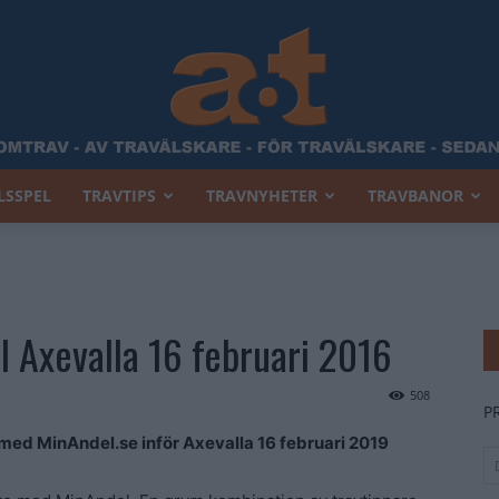
LSSPEL
TRAVTIPS
TRAVNYHETER
TRAVBANOR
Allt
l Axevalla 16 februari 2016
Om
508
P
med MinAndel.se inför Axevalla 16 februari 2019