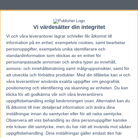
Vi värdesätter din integritet
Vi och våra
leverantorer
lagrar och/eller får åtkomst till
information på en enhet, exempelvis cookies, samt bearbetar
personuppgifter, exempelvis unika identifierare och
standardinformation som skickas av en enhet för
personanpassade annonser och andra typer av innehåll,
annons- och innehållsmätning samt målgruppsinsikter, samt för
att utveckla och förbättra produkter.
Med din tillåtelse kan vi och
våra leverantörer använda exakta uppgifter om geografisk
positionering och identifiering via skanning av enheten. Du kan
klicka för att godkänna vår och våra leverantörers
uppgiftsbehandling enligt beskrivningen ovan. Alternativt kan du
Hem
Travnytt
få åtkomst till mer detaljerad information och ändra dina
inställningar innan du samtycker eller för att neka samtycke.
Allsvenska kuskligan: Ledarskifte i
Observera att viss behandling av dina personuppgifter kanske
toppstriden
inte kräver ditt samtycke, men du har rätt att invända mot sådan
uppgiftsbehandling. Dina inställningar gäller endast den här