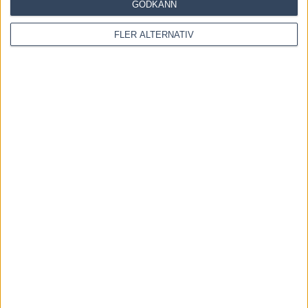
GODKÄNN
3 augusti, 2026
FLER ALTERNATIV
Blågul prägel på Hambletonian – försökssegrar till
Lorentzon och Melander
2 augusti, 2026
INGA KOMMENTARER
KOMMENTERA ARTIKELN
Please enter your comment!
Please enter your name here