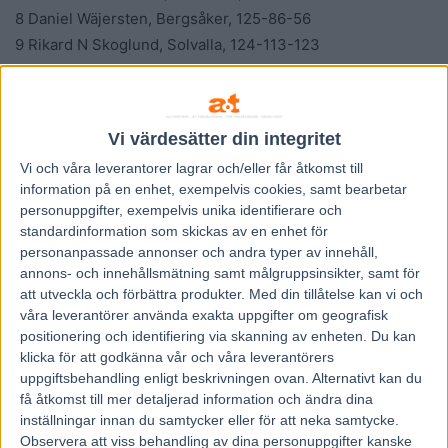
8 Daniel Wäjersten, Bergsåker, 125-86-56
9 Rikard N Skoglund, Solvalla, 124-113-123
10 Jorma Kontio, Solvalla, 87-70-66
11 Stefan Persson, Halmstad, 86-88-106
12 Claes Sjöström, Solvalla, 83-98-85
Vi värdesätter din integritet
13 Marcus Lilius, Hagmyren, 74-66-67
Vi och våra
leverantorer
lagrar och/eller får åtkomst till
14 Victor Rosleff, Halmstad, 73-87-93
information på en enhet, exempelvis cookies, samt bearbetar
15 Adrian Kolgjini, Jägersro, 57-39-30
personuppgifter, exempelvis unika identifierare och
Siffror till och med 21 september
standardinformation som skickas av en enhet för
personanpassade annonser och andra typer av innehåll,
annons- och innehållsmätning samt målgruppsinsikter, samt för
Ladda ner
att utveckla och förbättra produkter.
Med din tillåtelse kan vi och
Kanal 75
våra leverantörer använda exakta uppgifter om geografisk
positionering och identifiering via skanning av enheten. Du kan
klicka för att godkänna vår och våra leverantörers
uppgiftsbehandling enligt beskrivningen ovan. Alternativt kan du
få åtkomst till mer detaljerad information och ändra dina
inställningar innan du samtycker eller för att neka samtycke.
Observera att viss behandling av dina personuppgifter kanske