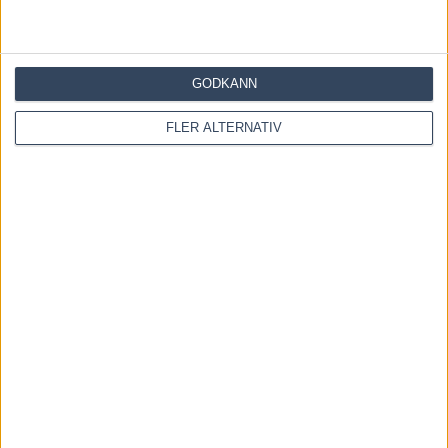
GODKÄNN
Save my name, email, and website in this browser for the
next time I comment.
FLER ALTERNATIV
Denna webbplats använder Akismet för att minska skräppost.
Lär dig om hur din kommentarsdata bearbetas
.