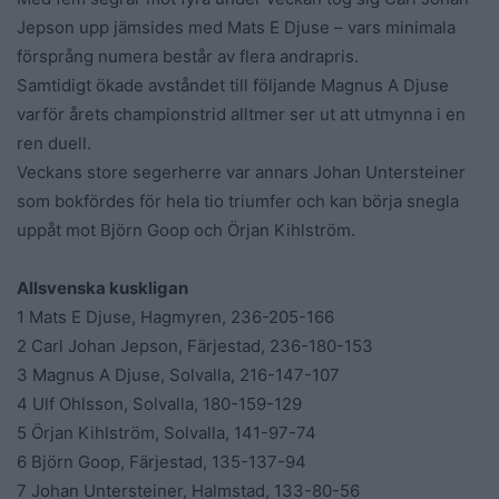
Jepson upp jämsides med Mats E Djuse – vars minimala
försprång numera består av flera andrapris.
Samtidigt ökade avståndet till följande Magnus A Djuse
varför årets championstrid alltmer ser ut att utmynna i en
ren duell.
Veckans store segerherre var annars Johan Untersteiner
som bokfördes för hela tio triumfer och kan börja snegla
uppåt mot Björn Goop och Örjan Kihlström.
Allsvenska kuskligan
1 Mats E Djuse, Hagmyren, 236-205-166
2 Carl Johan Jepson, Färjestad, 236-180-153
3 Magnus A Djuse, Solvalla, 216-147-107
4 Ulf Ohlsson, Solvalla, 180-159-129
5 Örjan Kihlström, Solvalla, 141-97-74
6 Björn Goop, Färjestad, 135-137-94
7 Johan Untersteiner, Halmstad, 133-80-56