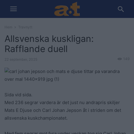
Hem
Travnytt
Allsvenska kuskligan:
Rafflande duell
149
22 september, 2025
Sida vid sida.
Med 236 segrar vardera är det just nu andrapris skiljer
Mats E Djuse och Carl Johan Jepson åt i striden om det
allsvenska kuskchampionatet.
Med fem segrar mot fyra under veckan tog sig Carl Johan