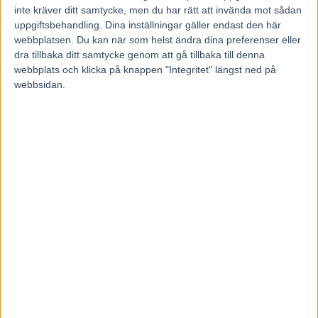
inte kräver ditt samtycke, men du har rätt att invända mot sådan
Föregående artikel
Nästa artikel
uppgiftsbehandling. Dina inställningar gäller endast den här
webbplatsen. Du kan när som helst ändra dina preferenser eller
GS75 RESULTAT: Tysk
Fem tippar V75 till ÅBY 27
dra tillbaka ditt samtycke genom att gå tillbaka till denna
uppvisning i Stockholm Cup
september 2025
webbplats och klicka på knappen "Integritet" längst ned på
webbsidan.
RELATERADE ARTIKLAR
Åke Svanstedt sjätte svensk i
Hall of Fame i USA
7 augusti, 2026
Återkallad licens för travtränare
7 augusti, 2026
Majblomster vann och kom lös