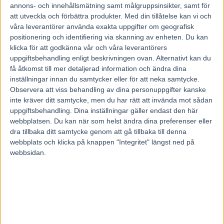
2026
annons- och innehållsmätning samt målgruppsinsikter, samt för
20 juli, 2026
att utveckla och förbättra produkter.
Med din tillåtelse kan vi och
våra leverantörer använda exakta uppgifter om geografisk
positionering och identifiering via skanning av enheten. Du kan
klicka för att godkänna vår och våra leverantörers
INGA KOMMENTARER
uppgiftsbehandling enligt beskrivningen ovan. Alternativt kan du
få åtkomst till mer detaljerad information och ändra dina
inställningar innan du samtycker eller för att neka samtycke.
KOMMENTERA ARTIKELN
Observera att viss behandling av dina personuppgifter kanske
inte kräver ditt samtycke, men du har rätt att invända mot sådan
uppgiftsbehandling. Dina inställningar gäller endast den här
webbplatsen. Du kan när som helst ändra dina preferenser eller
dra tillbaka ditt samtycke genom att gå tillbaka till denna
webbplats och klicka på knappen "Integritet" längst ned på
webbsidan.