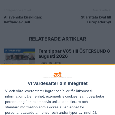
Föregående artikel
Nästa artikel
Allsvenska kuskligan:
Stjärntäta kval till
Rafflande duell
Europaderbyt
RELATERADE ARTIKLAR
Fem tippar V85 till ÖSTERSUND 8
augusti 2026
3 augusti, 2026
Fem tippar V85 till RÄTTVIK 1
Vi värdesätter din integritet
augusti 2026
Vi och våra
leverantorer
lagrar och/eller får åtkomst till
27 juli, 2026
information på en enhet, exempelvis cookies, samt bearbetar
personuppgifter, exempelvis unika identifierare och
standardinformation som skickas av en enhet för
Fem tippar V85 BOLLNÄS 25 juli
personanpassade annonser och andra typer av innehåll,