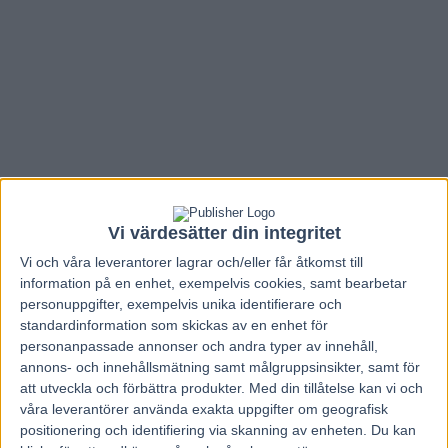
Vi värdesätter din integritet
Vi och våra
leverantorer
lagrar och/eller får åtkomst till
information på en enhet, exempelvis cookies, samt bearbetar
personuppgifter, exempelvis unika identifierare och
standardinformation som skickas av en enhet för
Hem
Tips
personanpassade annonser och andra typer av innehåll,
annons- och innehållsmätning samt målgruppsinsikter, samt för
Alternativ till Rikstoto i Norge
att utveckla och förbättra produkter.
Med din tillåtelse kan vi och
våra leverantörer använda exakta uppgifter om geografisk
27 maj, 2024
positionering och identifiering via skanning av enheten. Du kan
205