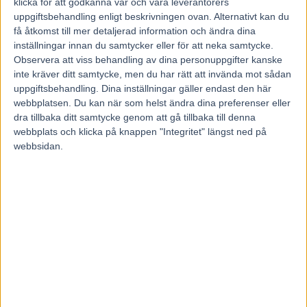
klicka för att godkänna vår och våra leverantörers
uppgiftsbehandling enligt beskrivningen ovan. Alternativt kan du
få åtkomst till mer detaljerad information och ändra dina
I Norge är Rikstoto den mest kända plattformen för hästspel, men
inställningar innan du samtycker eller för att neka samtycke.
det finns flera andra alternativ som lockar spelare, även om dessa är
Observera att viss behandling av dina personuppgifter kanske
utan norsk licens. På oddsbonuser.nu kan man hitta
uppdaterade
inte kräver ditt samtycke, men du har rätt att invända mot sådan
listor av alla norska spelbolag som tar satsningar på hästar
. Dessa
uppgiftsbehandling. Dina inställningar gäller endast den här
olicensierade spelbolag erbjuder ofta mycket bättre odds och
webbplatsen. Du kan när som helst ändra dina preferenser eller
generösa bonusar, vilket kan vara attraktivt för hästspelande
entusiaster som söker större vinster och bättre villkor.
dra tillbaka ditt samtycke genom att gå tillbaka till denna
webbplats och klicka på knappen "Integritet" längst ned på
En av de största fördelarna med att använda olicensierade spelbolag
webbsidan.
är de förbättrade oddsen. Eftersom dessa bolag inte är bundna av de
strikta regler och skatter som gäller för licensierade operatörer i
Norge, kan de erbjuda mer konkurrenskraftiga odds. Detta ökar
potentiellt vinsterna för spelarna. Dessutom erbjuder dessa
plattformar ofta mycket generösa bonusar, inklusive
välkomstbonusar, insättningsbonusar och gratisspel, vilket kan ge
extra spelvärde och möjligheter att vinna.
Utöver bättre odds och bonusar erbjuder dessa spelbolag avancerade
bettingfunktioner. Live-betting är en populär funktion där spelare
kan satsa på lopp medan de pågår, vilket skapar en mer dynamisk
och engagerande spelupplevelse. En annan funktion är cash-out,
som ger spelare möjlighet att avsluta sina spel innan loppet är över