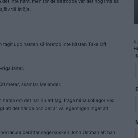
det inte hänt, men för de betrodde var det nog inte så
lv till åtlöje.
K
ch tagit upp hästen så förstod inte hästen Take Off
F
riga fältet.
 600 meter, skämtar Melander.
 hetsa om det här nu ett tag, fråga mina kollegor vad
igt att det hände och det är väl egentligen inget att
l norran.se berättar segerkusken John Östman att han