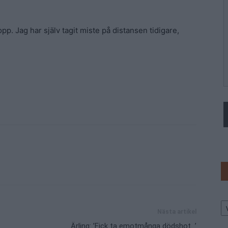
pp. Jag har själv tagit miste på distansen tidigare,
Ar
Nästa artikel
Ärling: ’Fick ta emotmånga dödshot…’