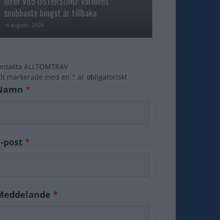
Inför V85 ÖSTERSUND: Världens
snabbaste hingst är tillbaka
Inför V86: Cruis
4 augusti, 2026
3 augusti, 2026
ontakta ALLTOMTRAV
ält markerade med en
*
är obligatoriskt
Namn
*
E-post
*
Meddelande
*