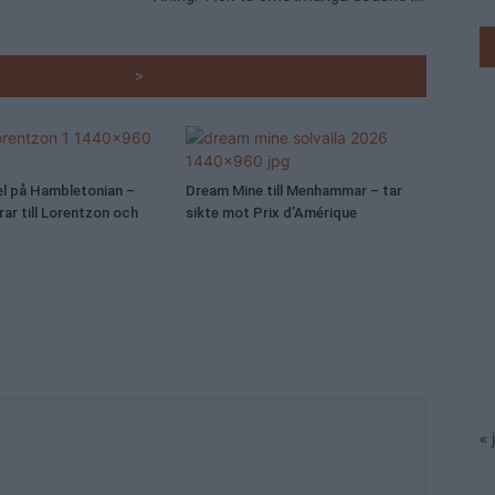
RADE ARTIKLAR
>
el på Hambletonian –
Dream Mine till Menhammar – tar
ar till Lorentzon och
sikte mot Prix d’Amérique
« 