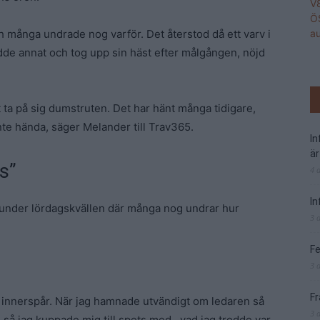
 många undrade nog varför. Det återstod då ett varv i
de annat och tog upp sin häst efter målgången, nöjd
att ta på sig dumstruten. Det har hänt många tidigare,
nte hända, säger Melander till Trav365.
I
är
s”
4 
In
 under lördagskvällen där många nog undrar hur
3 
Fe
3 
Fr
på innerspår. När jag hamnade utvändigt om ledaren så
3 
 så jag kuppade mig till spets med, vad jag trodde var