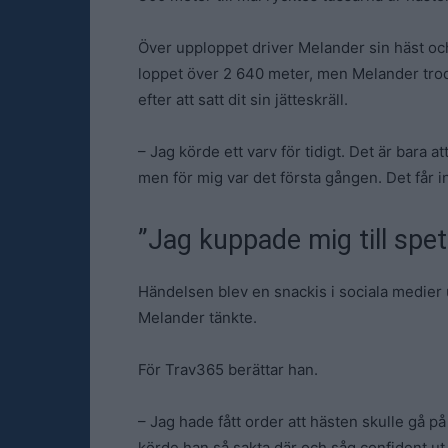
Över upploppet driver Melander sin häst och
loppet över 2 640 meter, men Melander trod
efter att satt dit sin jätteskräll.
– Jag körde ett varv för tidigt. Det är bara 
men för mig var det första gången. Det får i
”Jag kuppade mig till spet
Händelsen blev en snackis i sociala medier
Melander tänkte.
För Trav365 berättar han.
– Jag hade fått order att hästen skulle gå 
körde han så sakta där och såg confident ut,