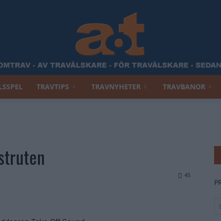
LSSPEL
TRAVTIPS
TRAVNYHETER
TRAVBANOR
Allt
struten
Om
45
P