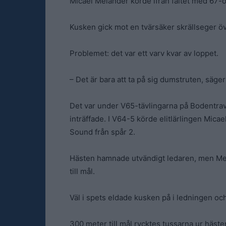
Micael Melander körde ifrån fältet med 67-
Kusken gick mot en tvärsäker skrällseger ö
Problemet: det var ett varv kvar av loppet.
– Det är bara att ta på sig dumstruten, säger
Det var under V65-tävlingarna på Bodentra
inträffade. I V64-5 körde elitlärlingen Micae
Sound från spår 2.
Hästen hamnade utvändigt ledaren, men Mela
till mål.
Väl i spets eldade kusken på i ledningen oc
300 meter till mål rycktes tussarna ur häste