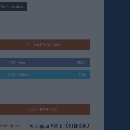
FÖLJ ALLTOMTRAV!
4,723
Fans
GILLA
2,726
Följare
FÖLJ
FEM TIPPAR V85
Fem tippar V85 till ÖSTERSUND