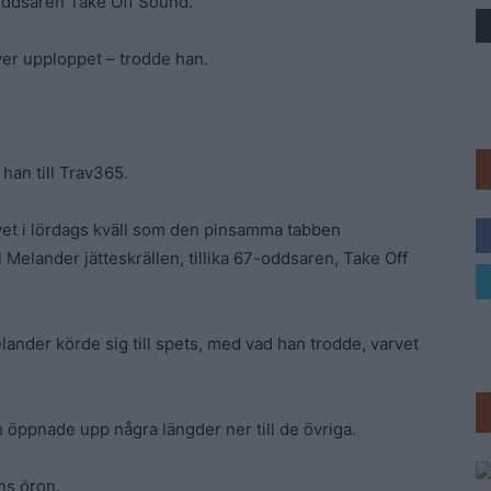
oddsaren Take Off Sound.
Trav
ver upploppet – trodde han.
 han till Trav365.
vet i lördags kväll som den pinsamma tabben
l Melander jätteskrällen, tillika 67-oddsaren, Take Off
nder körde sig till spets, med vad han trodde, varvet
h öppnade upp några längder ner till de övriga.
ns öron.