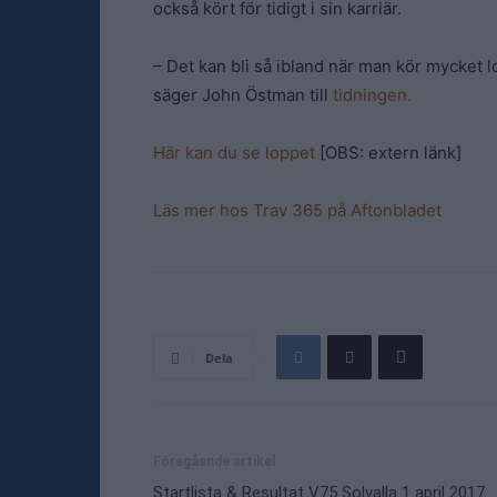
också kört för tidigt i sin karriär.
– Det kan bli så ibland när man kör mycket lo
säger John Östman till
tidningen.
Här kan du se loppet
[OBS: extern länk]
Läs mer hos Trav 365 på Aftonbladet
Dela
Föregående artikel
Startlista & Resultat V75 Solvalla 1 april 2017