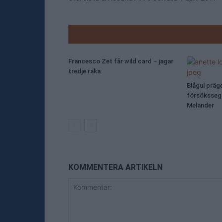
RELATE
Francesco Zet får wild card – jagar
tredje raka
Blågul präg
försökssegr
Melander
KOMMENTERA ARTIKELN