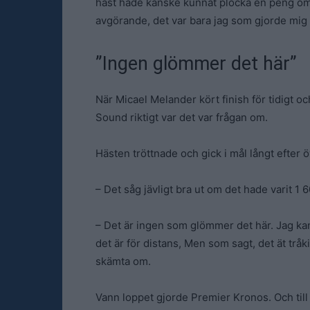
häst hade kanske kunnat plocka en peng om 
avgörande, det var bara jag som gjorde mig sjä
”Ingen glömmer det här”
När Micael Melander kört finish för tidigt o
Sound riktigt var det var frågan om.
Hästen tröttnade och gick i mål långt efter öv
– Det såg jävligt bra ut om det hade varit 1
– Det är ingen som glömmer det här. Jag kan
det är för distans, Men som sagt, det ät tråk
skämta om.
Vann loppet gjorde Premier Kronos. Och til