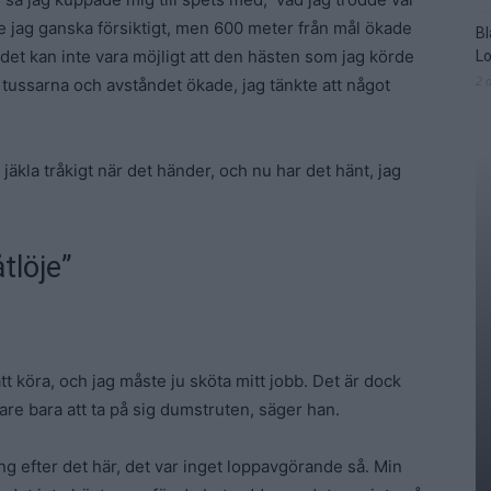
de jag ganska försiktigt, men 600 meter från mål ökade
Bl
 det kan inte vara möjligt att den hästen som jag körde
L
2 
 tussarna och avståndet ökade, jag tänkte att något
å jäkla tråkigt när det händer, och nu har det hänt, jag
åtlöje”
 att köra, och jag måste ju sköta mitt jobb. Det är dock
gare bara att ta på sig dumstruten, säger han.
ing efter det här, det var inget loppavgörande så. Min