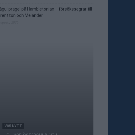
ågul prägel på Hambletonian – försökssegrar till
orentzon och Melander
augusti, 2026
V85 NYTT
V86 NYTT