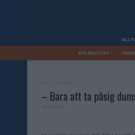
ATG RESULTAT
ANDE
HEM
TRAVNYTT
– Bara att ta påsig dum
27 mars, 2017