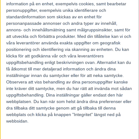
information på en enhet, exempelvis cookies, samt bearbetar
24 maj, 2025
personuppgifter, exempelvis unika identifierare och
203
standardinformation som skickas av en enhet för
personanpassade annonser och andra typer av innehåll,
annons- och innehållsmätning samt målgruppsinsikter, samt för
Nicolas Bazire har tidigare vunnit Prix d’Amerique och nu är han
att utveckla och förbättra produkter.
Med din tillåtelse kan vi och
med i Elitloppet för första gången.
våra leverantörer använda exakta uppgifter om geografisk
Han ska försöka göra som pappa Jean-Michel gjorde med L’Amiral
positionering och identifiering via skanning av enheten. Du kan
Mauzon – och vinna med Hooker Berry.
klicka för att godkänna vår och våra leverantörers
– Hästen har en fantastisk mentalitet och man kan bara älska honom.
uppgiftsbehandling enligt beskrivningen ovan. Alternativt kan du
Jag tror att han har bra chans att gå till final, säger Nicolas Bazire
få åtkomst till mer detaljerad information och ändra dina
om den 20-faldige miljonären.
inställningar innan du samtycker eller för att neka samtycke.
Elitloppet står för dörren och under fredagskvällen landade de
Observera att viss behandling av dina personuppgifter kanske
utländska hästarna med ett chartrat plan från Arlanda. Med i den
inte kräver ditt samtycke, men du har rätt att invända mot sådan
transporten är bland annat Hooker Berry från Frankrike, och som
uppgiftsbehandling. Dina inställningar gäller endast den här
vann Prix d’Amerique för två år sedan. Jean-Michel Bazire har
webbplatsen. Du kan när som helst ändra dina preferenser eller
tidigare vunnit Elitloppet med L’Amiral Mauzun vilket var år 2007.
Nu har sonen Nicolas chansen att göra detsamma och skriva in sig i
dra tillbaka ditt samtycke genom att gå tillbaka till denna
historieböckerna. Nicolas Bazire, som var den yngste kusken att
webbplats och klicka på knappen "Integritet" längst ned på
vinna Prix d’Amerique när han med Davidson du Pont år 2022.
webbsidan.
Som son till tränarlegendaren har han fått travet i blodet och började
så tidigt komma i kontakt med hästarna att han inte minns när det
var.