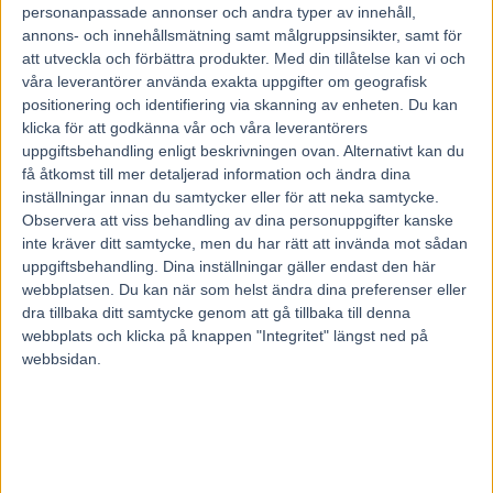
personanpassade annonser och andra typer av innehåll,
Travfakta.
annons- och innehållsmätning samt målgruppsinsikter, samt för
V75-1
att utveckla och förbättra produkter.
Med din tillåtelse kan vi och
1 Ziva har inte lyckats spetsa i någon av sex starter från spår 1
våra leverantörer använda exakta uppgifter om geografisk
bakom bilen, men öppnade 1.05,0/200 meter till rygg ledaren på
positionering och identifiering via skanning av enheten. Du kan
Åby för fem starter sedan.
klicka för att godkänna vår och våra leverantörers
2 Garden Leave hade spår 2 vid vinsten för fem starter sedan och
uppgiftsbehandling enligt beskrivningen ovan. Alternativt kan du
öppnade 1.05,0/200 vilket inte räckte för att svara ut 4 LaFerrari
Dimanche som öppnade 1.04,0/200 från spår 5. Hon ska tävla
få åtkomst till mer detaljerad information och ändra dina
barfota runt om för första gången på ett drygt år och har resultaten
inställningar innan du samtycker eller för att neka samtycke.
10 st: 4-0-2 med den balansen.
Observera att viss behandling av dina personuppgifter kanske
3 Chanel Trio ska tävla barfota runt om för första gången sedan 20
inte kräver ditt samtycke, men du har rätt att invända mot sådan
maj i fjol då hon startgalopperade. Hon har resultaten 12 st: 1-2-2
uppgiftsbehandling. Dina inställningar gäller endast den här
med den balansen.
webbplatsen. Du kan när som helst ändra dina preferenser eller
4 LaFerrari Dimanche öppnade 1.03,5/200 meter senast vilket var
tredje snabbast under tävlingsdagen och travade första 1 600 på
dra tillbaka ditt samtycke genom att gå tillbaka till denna
1.11,2. Hon har resultaten 13 st: 7-4-0 från ledningen och är
webbplats och klicka på knappen "Integritet" längst ned på
obesegrad därifrån i två starter över sprinterdistans.
webbsidan.
5 Olly Håleryd hade prestationstiden 1.10,5/2 137 meter senast, klart
snabbast i loppet och ska jämföras med 4 LaFerrari Dimanche
1.11,5/2 113 meter, 1 Ziva 1.11,4/2 132 meter och 3 Chanel Trio
1.13,4/2 114 meter. Hon har resultaten 5 st: 4-1-0 över
sprinterdistans.
6 Nova Mahiron hade prestationstiden 1.12,7/2 179 meter vid
vinsten på Jägersro, att jämföra med 9 Nortolanda 1.12,7/2 192