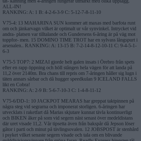
tät- känning men 4-åringen fungerar utmärkt med olika upplägg.
ALL-IN!
RANKING: A: 1 B: 4-2-6-3-9 C: 5-12-7-8-11-10
V75-4: 13 MAHARINA SUN kommer att maxas med barfota runt
om och jänkarvagn vilket är optimalt ur vår synvinkel. Intrycket vid
andra- platsen var tilltalande och Gundersens 6-åring är på väg mot
toppfor- men. 15 DOMINO TIME TROT har en sylvass långspurt i
arsenalen.. RANKING: A: 13-15 B: 7-2-14-8-12-10-11 C: 9-4-5-1-
6-3
V75-5 TOP7: 2 MIZAI gjorde helt galen insats i Örebro från spets
efter en rapp öppning och höll stången hela vägen för att landa på
11,2 över 2140m. Bra chans till repris om 7-åringen håller sig lugn i
täten annars sårbar och då hugger speedkulan 9 ICELAND FALLS
likt en Cobra!
RANKING: A: 2-9 B: 5-6-7-10-3 C: 1-4-8-11-12
V75-6/DD-1: 10 JACKPOT MEARAS har greppat taktpinnen på
några steg vid segrarna och imponerat storligen. 6-åringen har
utvecklats i raketfart då Marias skjutare kunnat tävla kontinuerligt
och BIKEN åker på som vid segern näst senast över medeldistans
där uret visade 11,2. Vår tipsetta även från bakspår då Jepson löser
gåtor i parti och minut på tävlingsovalen. 12 JOBSPOST är stenhård
i psyket vilket senaste segern visade och tala om en blivande
gulddivisionsvinnare från gröna faran. Readly Express hingsten tål