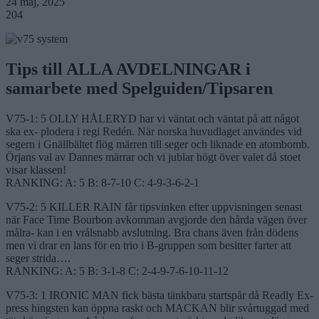
24 maj, 2025
204
Tips till ALLA AVDELNINGAR i
samarbete med Spelguiden/Tipsaren
V75-1: 5 OLLY HÅLERYD har vi väntat och väntat på att något
ska ex- plodera i regi Redén. När norska huvudlaget användes vid
segern i Gnällbältet flög märren till seger och liknade en atombomb.
Örjans val av Dannes märrar och vi jublar högt över valet då stoet
visar klassen!
RANKING: A: 5 B: 8-7-10 C: 4-9-3-6-2-1
V75-2: 5 KILLER RAIN får tipsvinken efter uppvisningen senast
när Face Time Bourbon avkomman avgjorde den hårda vägen över
målra- kan i en vrålsnabb avslutning. Bra chans även från dödens
men vi drar en lans för en trio i B-gruppen som besitter farter att
seger strida….
RANKING: A: 5 B: 3-1-8 C: 2-4-9-7-6-10-11-12
V75-3: 1 IRONIC MAN fick bästa tänkbara startspår då Readly Ex-
press hingsten kan öppna raskt och MACKAN blir svårtuggad med