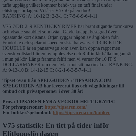
tuffa upplägg vilket kommer behö- vas en tuff final under
elitsloppslördagen. Vi låser V5x50 på en duo!
RANKING: A: 10-12 B: 2-3-1 C: 7-5-8-9-6-4-11
V75-7/DD-2: 9 KENTUCKY RIVER har brant stigande formkurva
och visade snabbhet som tvåa i Gävle knappt besegrad över
opassande kort distans. Örjan ryggar någon av ångloken från
Frankrike och spelar ut speeden sista halvvarvet. 13 IBIKI DE
HOUELLE är en pansarvagn som även kan öppna rappt men
svensk voltstart blir en ny upplevelse och Raffin får hålla tungan rätt
i mun på kör. Långt framme felfri men vi varnar för 10 IT´S
DOLLARMAKER om den tävlar mot sitt maximala… RANKING:
A: 9-13-10 B: 14-12-15 C: 8-2-1-6-3-5-7-4-11
Tipset ovan från SPELGUIDEN / TIPSAREN.COM
SPELGUIDEN AB har levererat tips och väggtidningar till
ombud och privatpersoner i över 30 år!
Prova TIPSAREN FYRA VECKOR HELT GRATIS!
För privatpersoner:
https://tipsaren.com/
För butiker/spelombud:
https://tipsaren.com/butiker
V75 statistik: En titt på tider inför
Elitloppslördagen