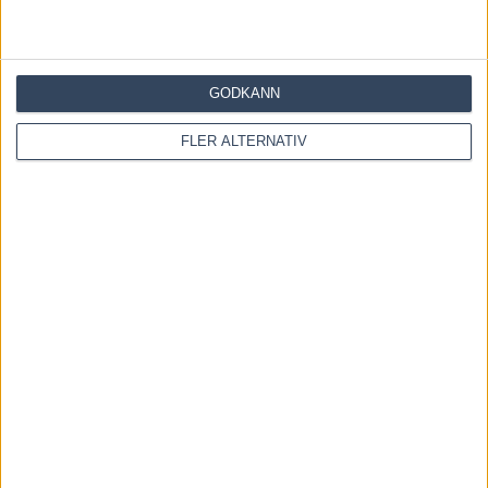
Återkallad licens för travtränare
7 augusti, 2026
GODKÄNN
Majblomster vann och kom lös
FLER ALTERNATIV
6 augusti, 2026
1 KOMMENTAR
Michael Schefström
8 juni, 2016 At
22:00
Anya Pernilla Patrick
KOMMENTERA ARTIKELN