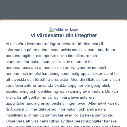
Vi värdesätter din integritet
Vi och våra
leverantorer
lagrar och/eller får åtkomst till
information på en enhet, exempelvis cookies, samt bearbetar
personuppgifter, exempelvis unika identifierare och
standardinformation som skickas av en enhet för
personanpassade annonser och andra typer av innehåll,
annons- och innehållsmätning samt målgruppsinsikter, samt för
att utveckla och förbättra produkter.
Med din tillåtelse kan vi och
våra leverantörer använda exakta uppgifter om geografisk
positionering och identifiering via skanning av enheten. Du kan
Hem
Travnytt
klicka för att godkänna vår och våra leverantörers
uppgiftsbehandling enligt beskrivningen ovan. Alternativt kan du
Berlin Jägersro Super Trot Cup
få åtkomst till mer detaljerad information och ändra dina
inställningar innan du samtycker eller för att neka samtycke.
8 juni, 2016
Observera att viss behandling av dina personuppgifter kanske
77
inte kräver ditt samtycke, men du har rätt att invända mot sådan