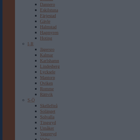
Dannero
Eskilstuna
Färjestad
Gävle
Halmstad
Hagmyren
Hoting
I-R
Jägersro
Kalmar
Karlshamn
Lindesberg
Lycksele
Mantorp
Oviken
Romme
Rättvik
S-Ö
Skellefteå
Solänget
Solvalla
Tingsryd
Umåker
Vaggeryd
Visby