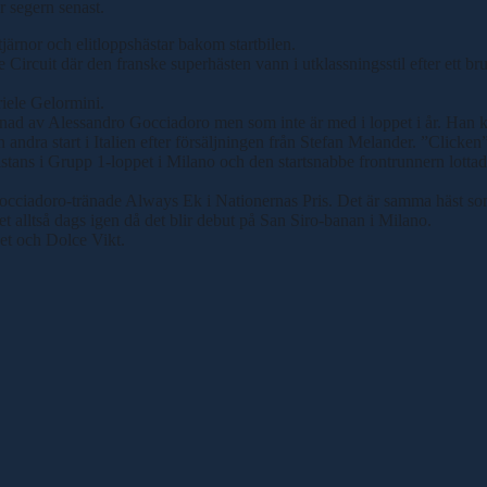
r segern senast.
järnor och elitloppshästar bakom startbilen.
uit där den franske superhästen vann i utklassningsstil efter ett brutal
iele Gelormini.
änad av Alessandro Gocciadoro men som inte är med i loppet i år. Han k
in andra start i Italien efter försäljningen från Stefan Melander. ”Click
ans i Grupp 1-loppet i Milano och den startsnabbe frontrunnern lottade
cciadoro-tränade Always Ek i Nationernas Pris. Det är samma häst so
t alltså dags igen då det blir debut på San Siro-banan i Milano.
et och Dolce Vikt.