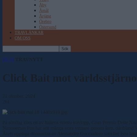
Åby
Åmål
Årjäng
Örebro
Östersund
TRAVLÄNKAR
OM OSS
HEM
TRAVNYTT
Click Bait mot världsstjärno
21 oktober, 2024
261
På söndag körs ett av Italiens största travlopp, Gran Premio Delle Nazi
Nationernas Pris har sett många stora vinnare genom åren, däribland 
Årets upplaga domineras av Alessandro Gocciadoro som har fyra hästar 