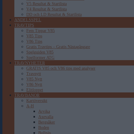
V5 Resultat & Startlista
V4 Resultat & Startlista
DD och LD Resultat & Startlista
ANDELSSPEL
TRAVTIPS
Fem Tippar V85
V85 Tips
V86 Tips
Gratis Travtips – Gratis Nästagångare
Spelguiden V85
Spelformer ATG
TRAVNYHETER
GRATIS V85 och V86 tips med analyser
Travnytt
V85 Nytt
V86 Nytt
Elitloppet
TRAVBANOR
Kartöversikt
A-H
Arvika
Axevalla
Bergsåker
Boden
Bollnäs