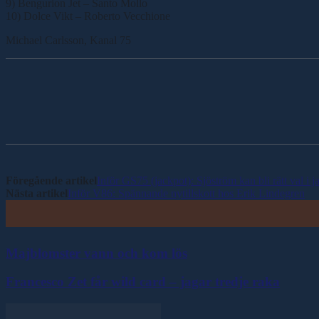
9) Bengurion Jet – Santo Mollo
10) Dolce Vikt – Roberto Vecchione
Michael Carlsson, Kanal 75
Dela
Föregående artikel
Inför GS75 (jackpot): Sjöström kan bli rätt val i 
Nästa artikel
Inför V86: Spännande nytillskott hos Erik Lindegren
Majblomster vann och kom lös
Francesco Zet får wild card – jagar tredje raka