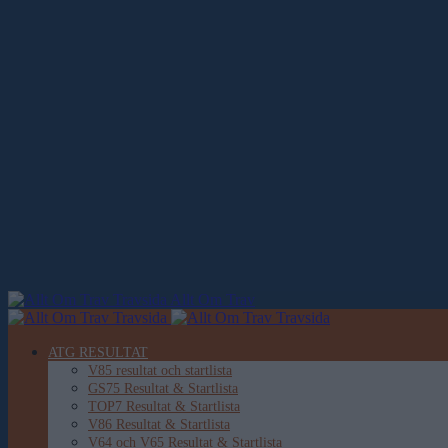
Allt Om Trav
ATG RESULTAT
V85 resultat och startlista
GS75 Resultat & Startlista
TOP7 Resultat & Startlista
V86 Resultat & Startlista
V64 och V65 Resultat & Startlista