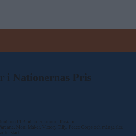
r i Nationernas Pris
oni, med 1,3 miljoner kronor i förstapris.
Varenne, Moni Maker, Victory Tilly, Peace Corps och många fler.
till start.