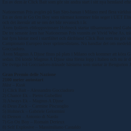
En av dem är Click Bait som gör sin andra start i sitt nya hemland efte
Nationernas Pris avgörs på San Siro-banan i Milano med flera världsst
En av dem är Go On Boy som närmast kommer från seger i UET Elite Circ
och det återstår att se om det blir revansch i år.
Även fjolårets elitloppsvinnare Hohneck startar tillsammans med Gabr
De tre senaste åren har Nationernas Pris vunnits av Vivid Wise As, tr
har fyra hästar med i startfältet och däribland Click Bait som nu gör s
Campionato Europeo över sprinterdistans. Nu handlar det om medeldist
Gocciadoro.
Även Magnus A Djuse finns på plats i Milano och kommer att köra Go
sedan. Då körde Magnus A Djuse sina första lopp i Italien och nu är de
De övriga två Gocciadoro-tränade hästarna som startar är Bengurion J
Gran Premio delle Nazione
2100 meter autostart
Häst – Kusk
1) Click Bait – Alessandro Gocciadoro
2) Chance Ek – Pietro Gubellini
3) Always Ek – Magnus A Djuse
4) Deus Zack – Carmine Piscuoglio
5) Hohneck – Gabriele Gelormini
6) Demon – Antonio di Nardo
7) Go On Boy – Romain Derieux
8) Self Explosive – Massimiliano Castaldo