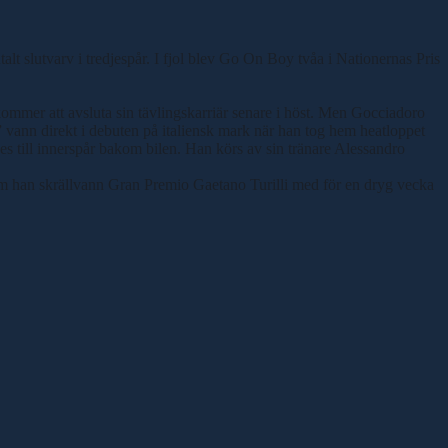
t slutvarv i tredjespår. I fjol blev Go On Boy tvåa i Nationernas Pris
ommer att avsluta sin tävlingskarriär senare i höst. Men Gocciadoro
en” vann direkt i debuten på italiensk mark när han tog hem heatloppet
s till innerspår bakom bilen. Han körs av sin tränare Alessandro
m han skrällvann Gran Premio Gaetano Turilli med för en dryg vecka