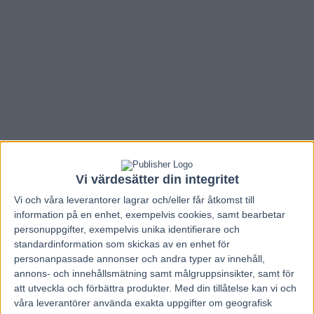
Vi värdesätter din integritet
Vi och våra
leverantorer
lagrar och/eller får åtkomst till
information på en enhet, exempelvis cookies, samt bearbetar
personuppgifter, exempelvis unika identifierare och
Hem
V86 Nytt
standardinformation som skickas av en enhet för
personanpassade annonser och andra typer av innehåll,
Inför V86: Spännande nytillskott hos Erik
annons- och innehållsmätning samt målgruppsinsikter, samt för
Lindegren
att utveckla och förbättra produkter.
Med din tillåtelse kan vi och
våra leverantörer använda exakta uppgifter om geografisk