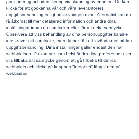
21 oktober, 2024
positionering och identifiering via skanning av enheten. Du kan
284
klicka för att godkänna vår och våra leverantörers
uppgiftsbehandling enligt beskrivningen ovan. Alternativt kan du
få åtkomst till mer detaljerad information och ändra dina
Foto: Lars Jakobsson, TR Bild
inställningar innan du samtycker eller för att neka samtycke.
Observera att viss behandling av dina personuppgifter kanske
För drygt en månad sedan fick Erik Lindegren en miljonär på
inte kräver ditt samtycke, men du har rätt att invända mot sådan
stallgången.
uppgiftsbehandling. Dina inställningar gäller endast den här
Det handlar om högintressante femåringen
10 One Cristal
(V86-6)
webbplatsen. Du kan när som helst ändra dina preferenser eller
som inledde sin tävlingskarriär i Bollnästränaren Stefan Arvidssons
dra tillbaka ditt samtycke genom att gå tillbaka till denna
regi och därefter flyttades till Daniel Redén. Valacken visade
högform under sommaren och noterades bland annat på kort tid för
webbplats och klicka på knappen "Integritet" längst ned på
två segrar i Bronsdivisionen. Sedan en tid finns alltså One Cristal
webbsidan.
hos Gävleproffset.
– Jag står och borstar honom just nu faktiskt, så att han är fin på
onsdag, säger Erik när vi ringer och fortsätter:
– Det är en fin häst att få in i stallet. Gunilla (Wiklund, ägare och
uppfödare reds.anm.) har jag känt sedan tjugo år tillbaka och när
hon ringde och frågade trodde jag väl först det var en treårig bror till
den här som det gällde, men det var One Cristal. Sedan är det klart
att man hade önskat sig något annat än det som hände i Hagmyren
senast; hade vi kört med skor på den dagen så hade resultatet blivit
betydligt bättre, men man lär sig alltid något. Vi hoppas att vi kan
rätta till raden nu så att den ser ut som den borde göra.
Det är starten senast på Hagmyren som tränaren refererar till.