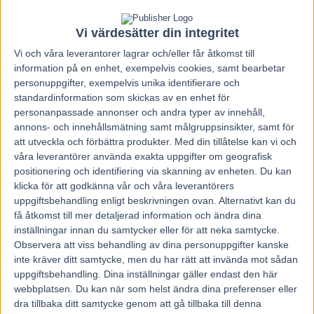
Vi värdesätter din integritet
Vi och våra
leverantorer
lagrar och/eller får åtkomst till
information på en enhet, exempelvis cookies, samt bearbetar
Har svårt att motivera spel på Åbys DD då det med stor sannolikhet
personuppgifter, exempelvis unika identifierare och
blir lågt odds. Det är uttagningar till Kungakannan och Drottningens
standardinformation som skickas av en enhet för
pokal och det är sällan några högoddsare dyker upp. Jag tror att DD-
personanpassade annonser och andra typer av innehåll,
1 står mellan 3 Rosso Pomodoro och 6 Amazing Man. DD-2 har jag
annons- och innehållsmätning samt målgruppsinsikter, samt för
svårt att se någon annan än 3 Archangel Am vinna. Han har varit
att utveckla och förbättra produkter.
Med din tillåtelse kan vi och
outstanding även när han torskat. De som möjligtvis kan utmana är 1
våra leverantörer använda exakta uppgifter om geografisk
Boys Going In och 9 Ruhuna Tea men Ludde lär dra på i ett tufft
tempo och de flesta är säkert möra när upploppet nalkas.
positionering och identifiering via skanning av enheten. Du kan
Ni väljer själva om ni vill spela men jag tror mycket på en rak
klicka för att godkänna vår och våra leverantörers
dubbel med Rosso Pomodoro mot Archangel Am.
uppgiftsbehandling enligt beskrivningen ovan. Alternativt kan du
få åtkomst till mer detaljerad information och ändra dina
1,2 och 3 i mål går vidare till final. Jag lägger för skojs skull upp
inställningar innan du samtycker eller för att neka samtycke.
vilka jag tror går vidare.
Observera att viss behandling av dina personuppgifter kanske
Vidare till final:
inte kräver ditt samtycke, men du har rätt att invända mot sådan
uppgiftsbehandling. Dina inställningar gäller endast den här
Lopp 1:
6,7,10
webbplatsen. Du kan när som helst ändra dina preferenser eller
Lopp 2:
1,8,9
dra tillbaka ditt samtycke genom att gå tillbaka till denna
Lopp 3:
2,5,7