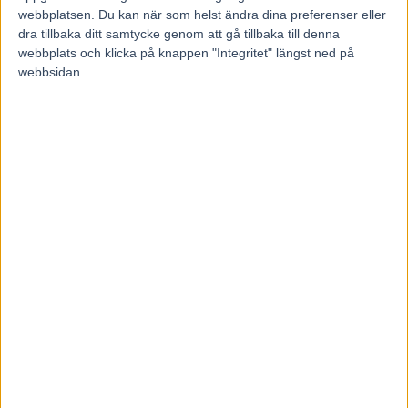
6 september, 2022
webbplatsen. Du kan när som helst ändra dina preferenser eller
49
dra tillbaka ditt samtycke genom att gå tillbaka till denna
webbplats och klicka på knappen "Integritet" längst ned på
webbsidan.
På fredag körs kvalen till Svenskt Travkriterium och Travoaks.
Intresset var större än någonsin och hela 40 hästar blev
tvångsstrukna.
72 hästar får plats i respektive klass och till Kriteriet anmäldes 96
hingstar och valacker och till Oaks 88 ston. Distansen i Kriteriet är
2640 meter autostart och i Oaks 2140 meter autostart.
Solvallatränaren Roger Walmann har vunnit massor av storlopp,
men inte Kriteriet och det står högt på hans önskelista. Han har det
väl förspänt i kvalen till Kriteriet. Bedazzled Sox, Every Day
Elegant och Coquaholy har hela säsongen visat att dom tillhör de
bättre i årgången.
Även Stefan Melander har en spännande trio som ska försöka ta en
finalplats i Kriteriet. E3-vinnaren Following inledde karriären på
andra sidan Atlanten hos Marcus Melander och kom till Sverige i
våras. Nu har Stefan Melander även tagit hem duon Letsdoit och
Thereisnolimit som bägge vann lopp i USA så sent som i augusti.
Fjolårets dominant, vinnaren av Svensk Uppfödningslöpning och
Svampen, Tetrick Wania är inte anmäld.Segerchecken i Kriteriet är
två miljoner kronor, med premiechansen blir det den dubbla
prissumman.