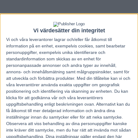
Vi värdesätter din integritet
Vi och våra
leverantorer
lagrar och/eller får åtkomst till
information på en enhet, exempelvis cookies, samt bearbetar
personuppgifter, exempelvis unika identifierare och
standardinformation som skickas av en enhet för
personanpassade annonser och andra typer av innehåll,
annons- och innehållsmätning samt målgruppsinsikter, samt för
att utveckla och förbättra produkter.
Med din tillåtelse kan vi och
våra leverantörer använda exakta uppgifter om geografisk
positionering och identifiering via skanning av enheten. Du kan
klicka för att godkänna vår och våra leverantörers
uppgiftsbehandling enligt beskrivningen ovan. Alternativt kan du
Hem
Travnytt
få åtkomst till mer detaljerad information och ändra dina
Dags för kval till Svenskt Travkriterium
inställningar innan du samtycker eller för att neka samtycke.
Observera att viss behandling av dina personuppgifter kanske
och Oaks
inte kräver ditt samtycke, men du har rätt att invända mot sådan
uppgiftsbehandling. Dina inställningar gäller endast den här