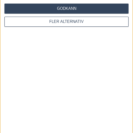
GODKÄNN
Återkallad licens för travtränare
FLER ALTERNATIV
7 augusti, 2026
Majblomster vann och kom lös
6 augusti, 2026
INGA KOMMENTARER
KOMMENTERA ARTIKELN
Please enter your comment!