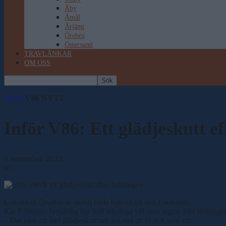
Åby
Åmål
Årjäng
Örebro
Östersund
TRAVLÄNKAR
OM OSS
HEM
V86 NYTT
Inför V86: Ett glädjeskutt ef
6 september, 2022
65
Lukaku di Quattro är snabb både bakom bil och i voltstart.
Kai P Jussilas fyraåring har haft lekstuga vid sina segrar från ledni
– Det blev ett litet glädjeskutt när jag såg att vi fick spår ett!