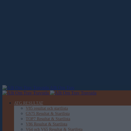
Allt Om Trav
ATG RESULTAT
V85 resultat och startlista
GS75 Resultat & Startlista
TOP7 Resultat & Startlista
V86 Resultat & Startlista
V64 och V65 Resultat & Startlista