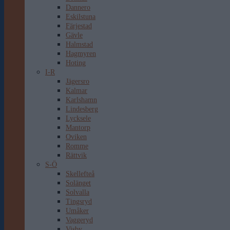
Dannero
Eskilstuna
Färjestad
Gävle
Halmstad
Hagmyren
Hoting
I-R
Jägersro
Kalmar
Karlshamn
Lindesberg
Lycksele
Mantorp
Oviken
Romme
Rättvik
S-Ö
Skellefteå
Solänget
Solvalla
Tingsryd
Umåker
Vaggeryd
Visby