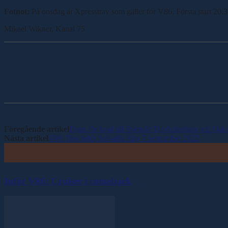
Fotnot:
På onsdag är Xpresstrav som gäller för V86. Första start 20
Mikael Wikner, Kanal 75
Dela
Föregående artikel
Dags för kval till Svenskt Travkriterium och Oak
Nästa artikel
V86 Tips inför Solvalla/Åby 7 september 2022
Inför V86: Cruiser i comeback