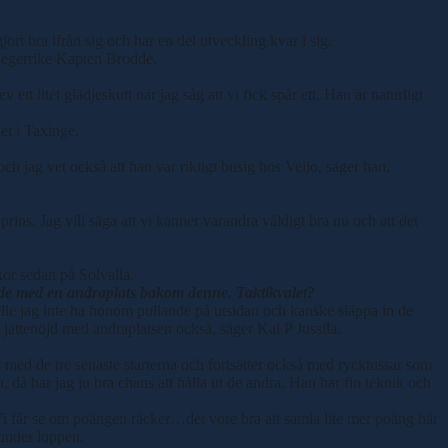
ort bra ifrån sig och har en del utveckling kvar i sig.
 segerrike Kapten Brodde.
t litet glädjeskutt när jag såg att vi fick spår ett. Han är naturligt
et i Taxinge.
h jag vet också att han var riktigt busig hos Veijo, säger han.
ins. Jag vill säga att vi känner varandra väldigt bra nu och att det
kor sedan på Solvalla.
de med en andraplats bakom denne. Taktikvalet?
lle jag inte ha honom pullande på utsidan och kanske släppa in de
jättenöjd med andraplatsen också, säger Kai P Jussila.
rt med de tre senaste starterna och fortsätter också med rycktussar som
, då har jag ju bra chans att hålla ut de andra. Han har fin teknik och
Vi får se om poängen räcker…det vore bra att samla lite mer poäng här
 under loppen.