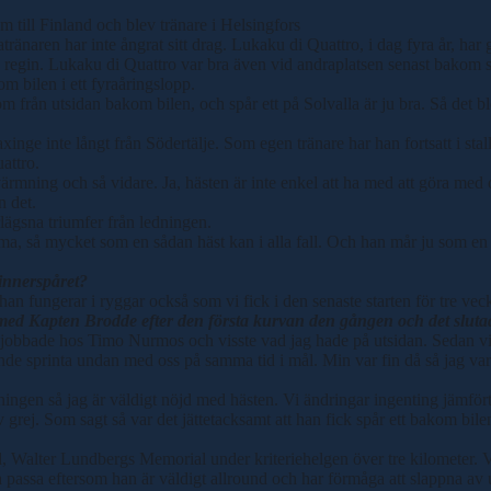
till Finland och blev tränare i Helsingfors
ränaren har inte ångrat sitt drag. Lukaku di Quattro, i dag fyra år, har gj
ya regin. Lukaku di Quattro var bra även vid andraplatsen senast bakom
 bilen i ett fyraåringslopp.
ån utsidan bakom bilen, och spår ett på Solvalla är ju bra. Så det blev et
inge inte långt från Södertälje. Som egen tränare har han fortsatt i stall
attro.
mning och så vidare. Ja, hästen är inte enkel att ha med att göra med oc
n det.
rlägsna triumfer från ledningen.
a, så mycket som en sådan häst kan i alla fall. Och han mår ju som en pr
 innerspåret?
han fungerar i ryggar också som vi fick i den senaste starten för tre vec
ed Kapten Brodde efter den första kurvan den gången och det sluta
ag jobbade hos Timo Nurmos och visste vad jag hade på utsidan. Sedan vi
de sprinta undan med oss på samma tid i mål. Min var fin då så jag var 
träningen så jag är väldigt nöjd med hästen. Vi ändringar ingenting jämfö
grej. Som sagt så var det jättetacksamt att han fick spår ett bakom bilen
d, Walter Lundbergs Memorial under kriteriehelgen över tre kilometer. 
a passa eftersom han är väldigt allround och har förmåga att slappna av