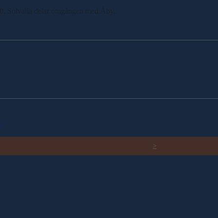
.30. Solvalla delar omgången med Åby.
s
RELATERADE ARTIKLAR
>