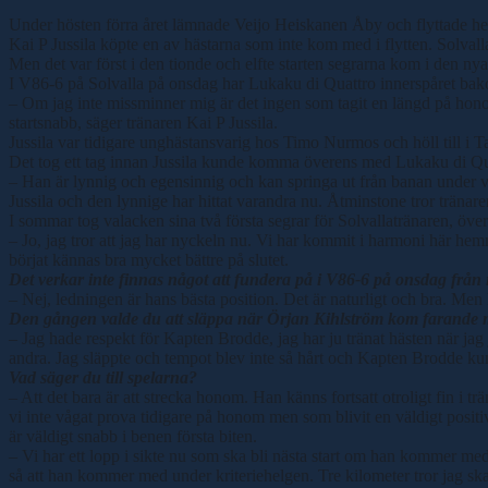
Under hösten förra året lämnade Veijo Heiskanen Åby och flyttade hem 
Kai P Jussila köpte en av hästarna som inte kom med i flytten. Solvallat
Men det var först i den tionde och elfte starten segrarna kom i den n
I V86-6 på Solvalla på onsdag har Lukaku di Quattro innerspåret bakom
– Om jag inte missminner mig är det ingen som tagit en längd på honom fr
startsnabb, säger tränaren Kai P Jussila.
Jussila var tidigare unghästansvarig hos Timo Nurmos och höll till i Tax
Det tog ett tag innan Jussila kunde komma överens med Lukaku di Qu
– Han är lynnig och egensinnig och kan springa ut från banan under vär
Jussila och den lynnige har hittat varandra nu. Åtminstone tror tränare
I sommar tog valacken sina två första segrar för Solvallatränaren, öve
– Jo, jag tror att jag har nyckeln nu. Vi har kommit i harmoni här hemm
börjat kännas bra mycket bättre på slutet.
Det verkar inte finnas något att fundera på i V86-6 på onsdag från
– Nej, ledningen är hans bästa position. Det är naturligt och bra. Men 
Den gången valde du att släppa när Örjan Kihlström kom farande m
– Jag hade respekt för Kapten Brodde, jag har ju tränat hästen när j
andra. Jag släppte och tempot blev inte så hårt och Kapten Brodde kun
Vad säger du till spelarna?
– Att det bara är att strecka honom. Han känns fortsatt otroligt fin i 
vi inte vågat prova tidigare på honom men som blivit en väldigt positiv 
är väldigt snabb i benen första biten.
– Vi har ett lopp i sikte nu som ska bli nästa start om han kommer me
så att han kommer med under kriteriehelgen. Tre kilometer tror jag sk