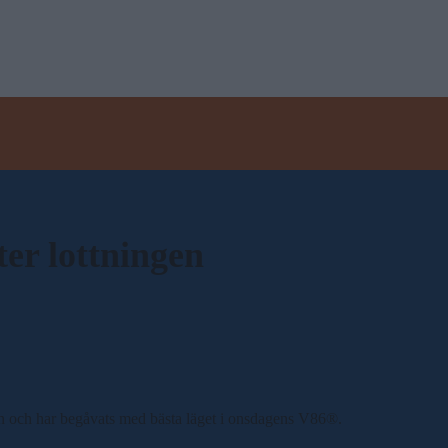
ter lottningen
ngen och har begåvats med bästa läget i onsdagens V86®.