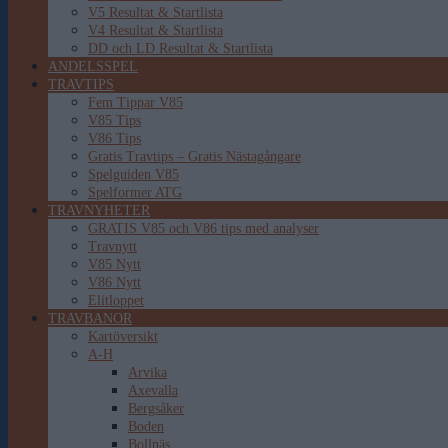
V5 Resultat & Startlista
V4 Resultat & Startlista
DD och LD Resultat & Startlista
ANDELSSPEL
TRAVTIPS
Fem Tippar V85
V85 Tips
V86 Tips
Gratis Travtips – Gratis Nästagångare
Spelguiden V85
Spelformer ATG
TRAVNYHETER
GRATIS V85 och V86 tips med analyser
Travnytt
V85 Nytt
V86 Nytt
Elitloppet
TRAVBANOR
Kartöversikt
A-H
Arvika
Axevalla
Bergsåker
Boden
Bollnäs