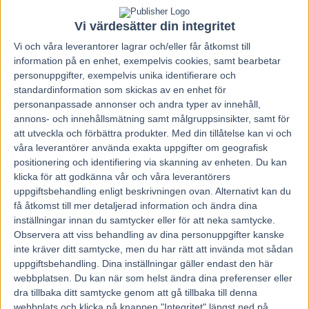
Vi värdesätter din integritet
Vi och våra
leverantorer
lagrar och/eller får åtkomst till
information på en enhet, exempelvis cookies, samt bearbetar
personuppgifter, exempelvis unika identifierare och
standardinformation som skickas av en enhet för
personanpassade annonser och andra typer av innehåll,
annons- och innehållsmätning samt målgruppsinsikter, samt för
att utveckla och förbättra produkter.
Med din tillåtelse kan vi och
våra leverantörer använda exakta uppgifter om geografisk
positionering och identifiering via skanning av enheten. Du kan
klicka för att godkänna vår och våra leverantörers
uppgiftsbehandling enligt beskrivningen ovan. Alternativt kan du
få åtkomst till mer detaljerad information och ändra dina
inställningar innan du samtycker eller för att neka samtycke.
Hem
Travnytt
Observera att viss behandling av dina personuppgifter kanske
inte kräver ditt samtycke, men du har rätt att invända mot sådan
Ecurie D. gör debut för Svanstedt i USA
uppgiftsbehandling. Dina inställningar gäller endast den här
webbplatsen. Du kan när som helst ändra dina preferenser eller
9 oktober, 2021
dra tillbaka ditt samtycke genom att gå tillbaka till denna
58
webbplats och klicka på knappen "Integritet" längst ned på