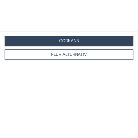
GODKÄNN
Save my name, email, and website in this browser for the
FLER ALTERNATIV
next time I comment.
Denna webbplats använder Akismet för att minska skräppost.
Lär dig om hur din kommentarsdata bearbetas
.