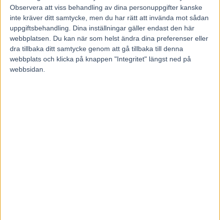
Observera att viss behandling av dina personuppgifter kanske
inte kräver ditt samtycke, men du har rätt att invända mot sådan
uppgiftsbehandling. Dina inställningar gäller endast den här
webbplatsen. Du kan när som helst ändra dina preferenser eller
Föregående artikel
Nästa artikel
dra tillbaka ditt samtycke genom att gå tillbaka till denna
Dagens – Dubbel Umåker
Hästen från Moskva
webbplats och klicka på knappen "Integritet" längst ned på
2014-05-09
KROSSADE motståndarna!
webbsidan.
RELATERADE ARTIKLAR
Majblomster vann och kom lös
6 augusti, 2026
Francesco Zet får wild card –
jagar tredje raka
3 augusti, 2026