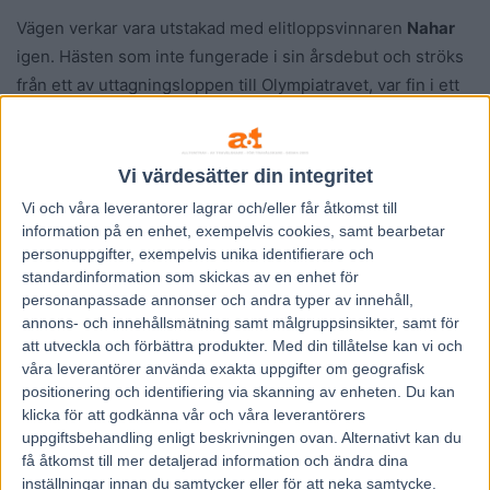
Vägen verkar vara utstakad med elitloppsvinnaren
Nahar
igen. Hästen som inte fungerade i sin årsdebut och ströks
från ett av uttagningsloppen till Olympiatravet, var fin i ett
jobb på hemmabanan Bergsåker under fredagen.
– Det regnade och jag blåste inte ur honom precis. Men jag
släppte av honom sista biten och nu börjar han kännas som
Vi värdesätter din integritet
ha ska igen, säger tränaren Robert Bergh nöjt.
Vi och våra
leverantorer
lagrar och/eller får åtkomst till
Det kan bli tal om en ny start i Elitloppet. Men först väntar
information på en enhet, exempelvis cookies, samt bearbetar
ett lopp i V64 i Boden nästa fredag. Nahar är aktuell för ett
personuppgifter, exempelvis unika identifierare och
standardinformation som skickas av en enhet för
lopp över 2 140 meter med 35 000 kronor i förstapris.
personanpassade annonser och andra typer av innehåll,
annons- och innehållsmätning samt målgruppsinsikter, samt för
Mikael Wikner
att utveckla och förbättra produkter.
Med din tillåtelse kan vi och
våra leverantörer använda exakta uppgifter om geografisk
positionering och identifiering via skanning av enheten. Du kan
klicka för att godkänna vår och våra leverantörers
uppgiftsbehandling enligt beskrivningen ovan. Alternativt kan du
få åtkomst till mer detaljerad information och ändra dina
inställningar innan du samtycker eller för att neka samtycke.