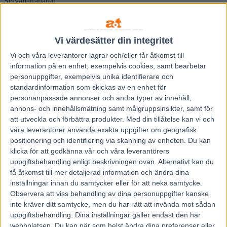
Solvallatränaren.
Panne de Moteur blev tvåa i Sprintermästaren 2012. Den startsnabbe
hingsten visade att han både kan springa fort och att han klarar två
heat.
Vi värdesätter din integritet
Fyraåringen travade 1.10,0 i finalen bakom Brad de Veluwe och där
och då i Halmstad tändes drömmen om Elitloppet.
Vi och våra
leverantorer
lagrar och/eller får åtkomst till
I dag är Panne de Moteur sex år och han har inlett året med tre
information på en enhet, exempelvis cookies, samt bearbetar
segrar på tre starter och har tidigt pekats ut som en av favoriterna i
personuppgifter, exempelvis unika identifierare och
söndags storlopp på Solvalla.
standardinformation som skickas av en enhet för
Stefan Hultman är mycket nöjd med sin stjärna.
personanpassade annonser och andra typer av innehåll,
– Hästen känns starkare i år. Han har varit jättefin hela tiden,
annons- och innehållsmätning samt målgruppsinsikter, samt för
klockren.
att utveckla och förbättra produkter.
Med din tillåtelse kan vi och
Lekte med en fotboll
våra leverantörer använda exakta uppgifter om geografisk
Men för en månad sedan blev det ett par nervösa dygn.
positionering och identifiering via skanning av enheten. Du kan
– Det var ett par dagar efter den senaste starten för en månad sedan.
klicka för att godkänna vår och våra leverantörers
Han ”brallade” i hagen, lekte med sin fotboll som han brukar. Han
uppgiftsbehandling enligt beskrivningen ovan. Alternativt kan du
slog sig på ett ben som svullnade upp, men när vi kunde undersöka
honom med ultraljud så visade sig att det inte var någon fara. Han
få åtkomst till mer detaljerad information och ändra dina
fick stå över två jobb men sedan har allt gått som planerat.
inställningar innan du samtycker eller för att neka samtycke.
– Jag hade en tanke att starta honom på Solvalla 14 maj. Det var
Observera att viss behandling av dina personuppgifter kanske
50/50 att vi skulle starta, men jag valde sedan att stå över eftersom
inte kräver ditt samtycke, men du har rätt att invända mot sådan
det blev lite tajt med tiden, han hade inte kunnat gå barfota då och
uppgiftsbehandling. Dina inställningar gäller endast den här
även i Elitloppet. Jag hoppas istället han ska kunna gå barfota två
webbplatsen. Du kan när som helst ändra dina preferenser eller
gånger på söndag, säger Stefan Hultman.