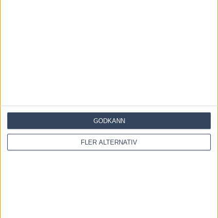
Majblomster vann och kom lös
6 augusti, 2026
INGA KOMMENTARER
KOMMENTERA ARTIKELN
GODKÄNN
FLER ALTERNATIV