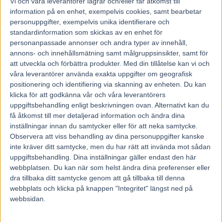
Vi och våra
leverantorer
lagrar och/eller får åtkomst till
Måndagsmorgonens test var ett lite vassare träningsjobb
information på en enhet, exempelvis cookies, samt bearbetar
på Kalmartravet. Tommy Zackrisson sken som en sol
personuppgifter, exempelvis unika identifierare och
standardinformation som skickas av en enhet för
efteråt.
personanpassade annonser och andra typer av innehåll,
– Jag körde 1.14,5 i 1 600 meter och det är en fantastisk
annons- och innehållsmätning samt målgruppsinsikter, samt för
häst med en oerhörd motor. Jag har kört Peace Corps en
att utveckla och förbättra produkter.
Med din tillåtelse kan vi och
gång, Uncle Peter är av samma kaliber, sade Tommy.
våra leverantörer använda exakta uppgifter om geografisk
positionering och identifiering via skanning av enheten. Du kan
klicka för att godkänna vår och våra leverantörers
”Han är ruskigt snabb”
uppgiftsbehandling enligt beskrivningen ovan. Alternativt kan du
För en häst av Uncle Peters kaliber var detta jobb mer eller
få åtkomst till mer detaljerad information och ändra dina
mindre en joggingtur. På söndag lär det däremot gå
inställningar innan du samtycker eller för att neka samtycke.
Observera att viss behandling av dina personuppgifter kanske
betydligt fortare.
inte kräver ditt samtycke, men du har rätt att invända mot sådan
– Oj, vad fort han kommer att springa. Uncle Peter är
uppgiftsbehandling. Dina inställningar gäller endast den här
ruskigt startsnabb och det kommer han att dra fördel av,
webbplatsen. Du kan när som helst ändra dina preferenser eller
det gäller att komma ner på innerspår, sade Tommy.
dra tillbaka ditt samtycke genom att gå tillbaka till denna
webbplats och klicka på knappen "Integritet" längst ned på
Den sista finslipningen sker på torsdag med några raskare
webbsidan.
intervaller. Resan mot Stockholm går på lördag.
– Nu har han fått acklimatisera sig. Han såg bättre ut i dag