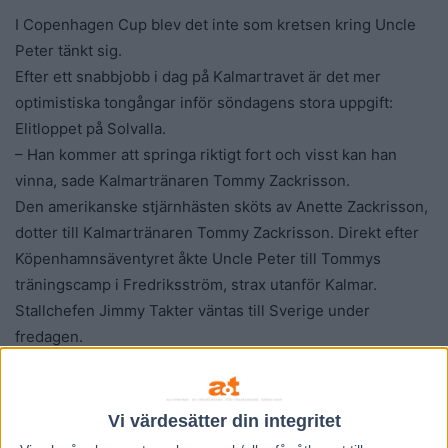
I Copenhagen Cup blev det inte som kretsen kring Uncle
Peter tänkt sig.
Efter ett snabbjobb i dag på Kalmartravet är det mer
optimistiska tongångar inför söndagens stora uppgift:
Elitloppet på Solvalla.
– Han kommer att springa riktigt fort och visst kan han
vinna, sade Kalmartränaren Tommy Zackrisson.
Den amerikanske stjärnhästen sköts av Anette Zackrisson,
dotter till Kalmartränaren Tommy Zackrisson. Direkt efter
Köpenhamnsäventyret åkte Uncle Peter till Tommys
träningscamp i Fredriksström, strax utanför Kalmar.
Stallchefen Jimmy Takter väntas till Sverige under
fredagen.
– Jag tycker att Uncle Peter gjorde ett bra lopp i Danmark.
Det var en tidskrävande resa för honom, sade Anette
Zackrisson.
Vi värdesätter din integritet
Några dagars lugn och ro verkar ha gjort susen.