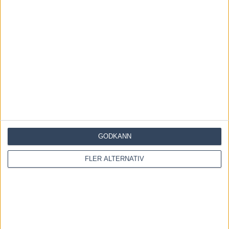
Dela
Facebook
X
Email
Föregående artikel
Förbi miljonen på fransk mark
Nästa artikel
Inför V75 (jackpot): Hallå där, Hans R Strömberg…
RELATERADE ARTIKLAR
Listor och tider från elitloppshelgen
GODKÄNN
3 juni, 2026
FLER ALTERNATIV
Eftersnack Elitloppssöndagen: 1.07,1 – Allegiant
utomjordisk i Elitloppet 2026
31 maj, 2026