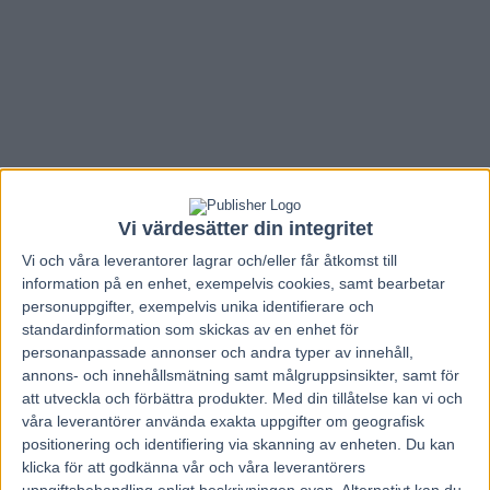
Vi värdesätter din integritet
Vi och våra
leverantorer
lagrar och/eller får åtkomst till
information på en enhet, exempelvis cookies, samt bearbetar
personuppgifter, exempelvis unika identifierare och
standardinformation som skickas av en enhet för
personanpassade annonser och andra typer av innehåll,
Hem
Elitloppet
annons- och innehållsmätning samt målgruppsinsikter, samt för
att utveckla och förbättra produkter.
Med din tillåtelse kan vi och
Elitloppet får fem miljoner kronor i
våra leverantörer använda exakta uppgifter om geografisk
förstapris
positionering och identifiering via skanning av enheten. Du kan
klicka för att godkänna vår och våra leverantörers
uppgiftsbehandling enligt beskrivningen ovan. Alternativt kan du