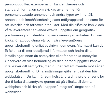
personuppgifter, exempelvis unika identifierare och
standardinformation som skickas av en enhet för
personanpassade annonser och andra typer av innehåll,
annons- och innehållsmätning samt målgruppsinsikter, samt för
att utveckla och förbättra produkter.
Med din tillåtelse kan vi och
våra leverantörer använda exakta uppgifter om geografisk
positionering och identifiering via skanning av enheten. Du kan
klicka för att godkänna vår och våra leverantörers
uppgiftsbehandling enligt beskrivningen ovan. Alternativt kan du
få åtkomst till mer detaljerad information och ändra dina
inställningar innan du samtycker eller för att neka samtycke.
Observera att viss behandling av dina personuppgifter kanske
inte kräver ditt samtycke, men du har rätt att invända mot sådan
uppgiftsbehandling. Dina inställningar gäller endast den här
webbplatsen. Du kan när som helst ändra dina preferenser eller
dra tillbaka ditt samtycke genom att gå tillbaka till denna
Hem
Travnytt
webbplats och klicka på knappen "Integritet" längst ned på
webbsidan.
Fast för dopning – stannar i Sverige
2 juni, 2017
111