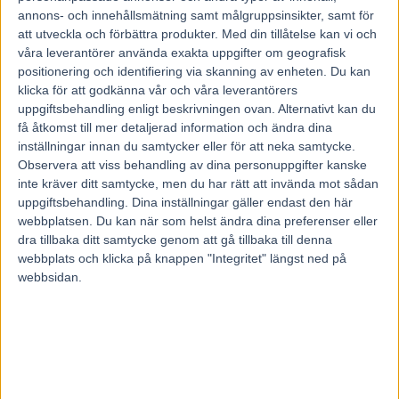
annons- och innehållsmätning samt målgruppsinsikter, samt för
– Jag tycker det finns tre hästar som höjer sig. Det är våra
att utveckla och förbättra produkter.
Med din tillåtelse kan vi och
våra leverantörer använda exakta uppgifter om geografisk
svensktränade hästar, Propulsion och Readly Express och
positionering och identifiering via skanning av enheten. Du kan
Bold Eagle (som jagar tredje raka segern i storloppet).
klicka för att godkänna vår och våra leverantörers
uppgiftsbehandling enligt beskrivningen ovan. Alternativt kan du
– Vem som vinner? Det är mycket vem som får bästa
få åtkomst till mer detaljerad information och ändra dina
inställningar innan du samtycker eller för att neka samtycke.
loppet, för det är tre fantastiska individer, men jag blir
Observera att viss behandling av dina personuppgifter kanske
absolut inte förvånad om Readly Express vinner, det är
inte kräver ditt samtycke, men du har rätt att invända mot sådan
kanske den jag tror mest på av alla.
uppgiftsbehandling. Dina inställningar gäller endast den här
webbplatsen. Du kan när som helst ändra dina preferenser eller
dra tillbaka ditt samtycke genom att gå tillbaka till denna
– Snacket går ju, kollar man loppen han har gjort härnere,
webbplats och klicka på knappen "Integritet" längst ned på
hur han ser ut och han kanske den som är mest oöm av
webbsidan.
dem, skulle jag vilja säga. Han ser ut att trivas fantastiskt
bra på Vincennes också. Men, det är superhästar allihopa,
det är bara en fröjd att jag får åka och träffa dem utanför
banan, utan sele på sig, det är lärorikt för mig som tränare.