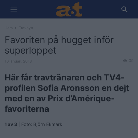
Hem
Travnytt
Favoriten på hugget inför
superloppet
39
16 januari, 2018
Här får travtränaren och TV4-
profilen Sofia Aronsson en dejt
med en av Prix d’Amérique-
favoriterna
1 av 3
| Foto: Björn Ekmark