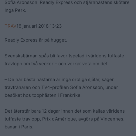
Sofia Aronsson, Readly Express och stjärnhästens skötare
Inga Perk.
TRAV
16 januari 2018
13:23
Readly Express är på hugget.
Svenskstjärnan spås bli favoritspelad i världens tuffaste
travlopp om två veckor – och verkar veta om det.
– De här bästa hästarna är inga oroliga själar, säger
travtränaren och TV4-profilen Sofia Aronsson, under
besöket hos topphästen i Frankrike.
Det återstår bara 12 dagar innan det som kallas världens
tuffaste travlopp, Prix d’Amérique, avgörs på Vincennes.-
banan i Paris.