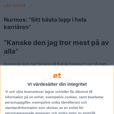
LÄS OCKSÅ
Nurmos: ”Sitt bästa lopp i hela
karriären”
”Kanske den jag tror mest på av
alla”
Aronsson som har full koll på fransk travsport var på plats
och jobbade på Vincennes i helgen då det sista genrepet,
Prix de Belgique, avgjordes.
Vi värdesätter din integritet
Därmed har hon färska synintryck från loppet och även
Vi och våra
leverantorer
lagrar och/eller får åtkomst till
pratat med många aktiva efter loppet.
information på en enhet, exempelvis cookies, samt bearbetar
personuppgifter, exempelvis unika identifierare och
standardinformation som skickas av en enhet för
Hur går snacket, vem tror du vinner Prix d’Amérique?
personanpassade annonser och andra typer av innehåll,