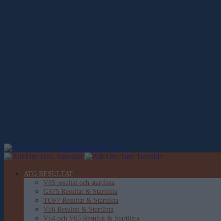
Allt Om Trav
ATG RESULTAT
V85 resultat och startlista
GS75 Resultat & Startlista
TOP7 Resultat & Startlista
V86 Resultat & Startlista
V64 och V65 Resultat & Startlista