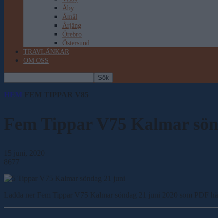
Åby
Åmål
Årjäng
Örebro
Östersund
TRAVLÄNKAR
OM OSS
HEM
FEM TIPPAR V85
Fem Tippar V75 Kalmar sön
15 juni, 2020
8677
Ladda ner Fem Tippar V75 Kalmar söndag 21 juni 2020 som PDF hä