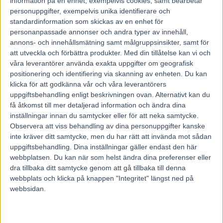
information på en enhet, exempelvis cookies, samt bearbetar
personuppgifter, exempelvis unika identifierare och
standardinformation som skickas av en enhet för
personanpassade annonser och andra typer av innehåll,
annons- och innehållsmätning samt målgruppsinsikter, samt för
att utveckla och förbättra produkter.
Med din tillåtelse kan vi och
våra leverantörer använda exakta uppgifter om geografisk
positionering och identifiering via skanning av enheten. Du kan
klicka för att godkänna vår och våra leverantörers
uppgiftsbehandling enligt beskrivningen ovan. Alternativt kan du
få åtkomst till mer detaljerad information och ändra dina
inställningar innan du samtycker eller för att neka samtycke.
Observera att viss behandling av dina personuppgifter kanske
inte kräver ditt samtycke, men du har rätt att invända mot sådan
uppgiftsbehandling. Dina inställningar gäller endast den här
webbplatsen. Du kan när som helst ändra dina preferenser eller
dra tillbaka ditt samtycke genom att gå tillbaka till denna
Hem
Fem Tippar V85
webbplats och klicka på knappen "Integritet" längst ned på
Fem tippar V75 till ÅBY 14 augusti 2021
webbsidan.
9 augusti, 2021
9545