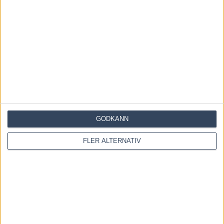
Fem tippar V85 till RÄTTVIK 1 augusti 2026
27 juli, 2026
Fem tippar V85 BOLLNÄS 25 juli 2026
20 juli, 2026
1 KOMMENTAR
Lundqvist Tommy
10 maj, 2016 At
14:29
GODKÄNN
Typiskt Marcus Schön alltid optimist o tippar konstiga egna
hästar från egna stallet…..
FLER ALTERNATIV
KOMMENTERA ARTIKELN