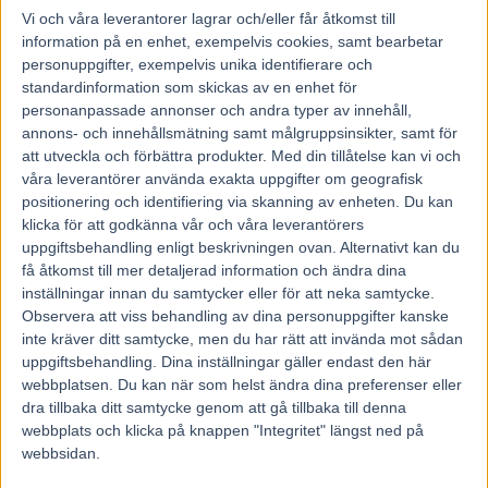
Vi och våra
leverantorer
lagrar och/eller får åtkomst till
information på en enhet, exempelvis cookies, samt bearbetar
personuppgifter, exempelvis unika identifierare och
standardinformation som skickas av en enhet för
personanpassade annonser och andra typer av innehåll,
annons- och innehållsmätning samt målgruppsinsikter, samt för
att utveckla och förbättra produkter.
Med din tillåtelse kan vi och
våra leverantörer använda exakta uppgifter om geografisk
positionering och identifiering via skanning av enheten. Du kan
klicka för att godkänna vår och våra leverantörers
uppgiftsbehandling enligt beskrivningen ovan. Alternativt kan du
få åtkomst till mer detaljerad information och ändra dina
inställningar innan du samtycker eller för att neka samtycke.
Observera att viss behandling av dina personuppgifter kanske
inte kräver ditt samtycke, men du har rätt att invända mot sådan
uppgiftsbehandling. Dina inställningar gäller endast den här
Hem
Fem Tippar V85
webbplatsen. Du kan när som helst ändra dina preferenser eller
dra tillbaka ditt samtycke genom att gå tillbaka till denna
Fem tippar V75 till Åby 14 maj
webbplats och klicka på knappen "Integritet" längst ned på
webbsidan.
9 maj, 2016
134