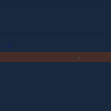
lagt sig”
RELATERADE ARTIKLAR
>