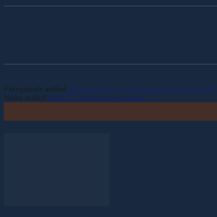
Dela
Föregående artikel
”Egentligen vill jag försöka ligga lite lågt tills det 
Nästa artikel
TIPSET: ”Är flera klasser bättre…”