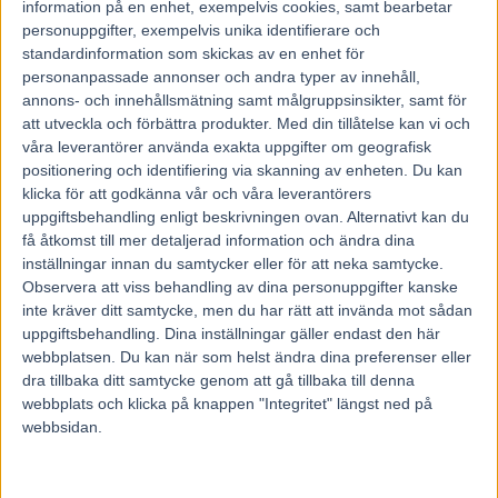
information på en enhet, exempelvis cookies, samt bearbetar
personuppgifter, exempelvis unika identifierare och
standardinformation som skickas av en enhet för
personanpassade annonser och andra typer av innehåll,
annons- och innehållsmätning samt målgruppsinsikter, samt för
att utveckla och förbättra produkter.
Med din tillåtelse kan vi och
våra leverantörer använda exakta uppgifter om geografisk
positionering och identifiering via skanning av enheten. Du kan
klicka för att godkänna vår och våra leverantörers
uppgiftsbehandling enligt beskrivningen ovan. Alternativt kan du
få åtkomst till mer detaljerad information och ändra dina
inställningar innan du samtycker eller för att neka samtycke.
Observera att viss behandling av dina personuppgifter kanske
inte kräver ditt samtycke, men du har rätt att invända mot sådan
uppgiftsbehandling. Dina inställningar gäller endast den här
webbplatsen. Du kan när som helst ändra dina preferenser eller
Hem
Fem Tippar V85
dra tillbaka ditt samtycke genom att gå tillbaka till denna
webbplats och klicka på knappen "Integritet" längst ned på
Fem tippar V75 till Eskilstuna 2 juli 2016
webbsidan.
27 juni, 2016
116