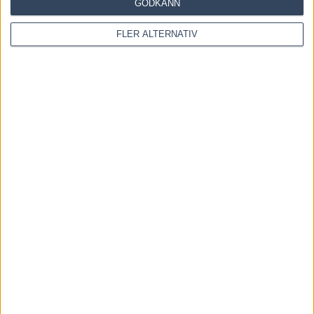
GODKÄNN
FLER ALTERNATIV
OM OSS
Travtips och Travnyheter, V75 Resultat, V75 Tips samt ett
välbesökt Travforum.
Allt Om Trav - För Travälskare - Av Travälskare - sedan 2005.
Kontakta oss:
kontakt@regemedia.se
FÖLJ OSS