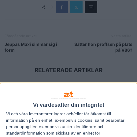
Föregående artikel
Nästa artikel
Jeppas Maxi simmar sig i
Sätter hon proffsen på plats
form
på V86?
RELATERADE ARTIKLAR
Fem tippar V85 till ÖSTERSUND 8
augusti 2026
3 augusti, 2026
Vi värdesätter din integritet
Vi och våra
leverantorer
lagrar och/eller får åtkomst till
Fem tippar V85 till RÄTTVIK 1
information på en enhet, exempelvis cookies, samt bearbetar
augusti 2026
personuppgifter, exempelvis unika identifierare och
standardinformation som skickas av en enhet för
27 juli, 2026