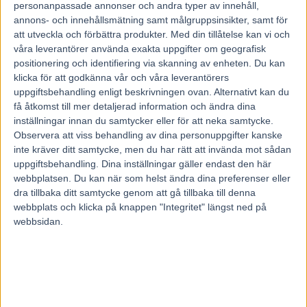
personanpassade annonser och andra typer av innehåll,
annons- och innehållsmätning samt målgruppsinsikter, samt för
att utveckla och förbättra produkter.
Med din tillåtelse kan vi och
Fem tippar V85 BOLLNÄS 25 juli
våra leverantörer använda exakta uppgifter om geografisk
2026
positionering och identifiering via skanning av enheten. Du kan
20 juli, 2026
klicka för att godkänna vår och våra leverantörers
uppgiftsbehandling enligt beskrivningen ovan. Alternativt kan du
få åtkomst till mer detaljerad information och ändra dina
inställningar innan du samtycker eller för att neka samtycke.
INGA KOMMENTARER
Observera att viss behandling av dina personuppgifter kanske
inte kräver ditt samtycke, men du har rätt att invända mot sådan
KOMMENTERA ARTIKELN
uppgiftsbehandling. Dina inställningar gäller endast den här
webbplatsen. Du kan när som helst ändra dina preferenser eller
dra tillbaka ditt samtycke genom att gå tillbaka till denna
webbplats och klicka på knappen "Integritet" längst ned på
webbsidan.