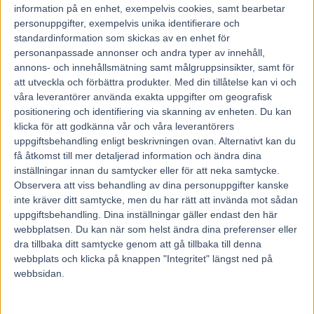
information på en enhet, exempelvis cookies, samt bearbetar
personuppgifter, exempelvis unika identifierare och
standardinformation som skickas av en enhet för
personanpassade annonser och andra typer av innehåll,
annons- och innehållsmätning samt målgruppsinsikter, samt för
att utveckla och förbättra produkter.
Med din tillåtelse kan vi och
våra leverantörer använda exakta uppgifter om geografisk
positionering och identifiering via skanning av enheten. Du kan
klicka för att godkänna vår och våra leverantörers
uppgiftsbehandling enligt beskrivningen ovan. Alternativt kan du
få åtkomst till mer detaljerad information och ändra dina
inställningar innan du samtycker eller för att neka samtycke.
Observera att viss behandling av dina personuppgifter kanske
inte kräver ditt samtycke, men du har rätt att invända mot sådan
uppgiftsbehandling. Dina inställningar gäller endast den här
webbplatsen. Du kan när som helst ändra dina preferenser eller
Hem
Fem Tippar V85
dra tillbaka ditt samtycke genom att gå tillbaka till denna
webbplats och klicka på knappen "Integritet" längst ned på
Fem tippar V75 till Halmstad 9 juli 2022
webbsidan.
4 juli, 2022
10498