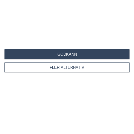
Fem tippar V85 till RÄTTVIK 1 augusti 2026
27 juli, 2026
Fem tippar V85 BOLLNÄS 25 juli 2026
20 juli, 2026
GODKÄNN
INGA KOMMENTARER
FLER ALTERNATIV
KOMMENTERA ARTIKELN
Please enter your comment!
Please enter your name here