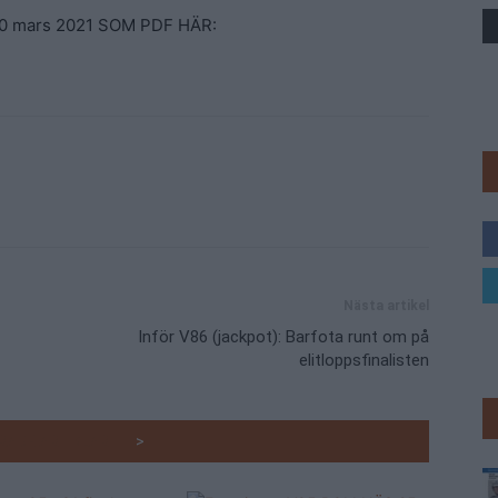
20 mars 2021 SOM PDF HÄR:
Trav
Nästa artikel
Inför V86 (jackpot): Barfota runt om på
elitloppsfinalisten
RADE ARTIKLAR
>