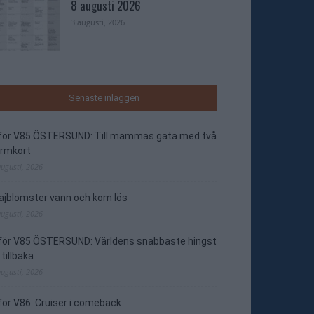
8 augusti 2026
3 augusti, 2026
Senaste inläggen
nför V85 ÖSTERSUND: Till mammas gata med två
ormkort
augusti, 2026
jblomster vann och kom lös
augusti, 2026
nför V85 ÖSTERSUND: Världens snabbaste hingst
 tillbaka
augusti, 2026
för V86: Cruiser i comeback