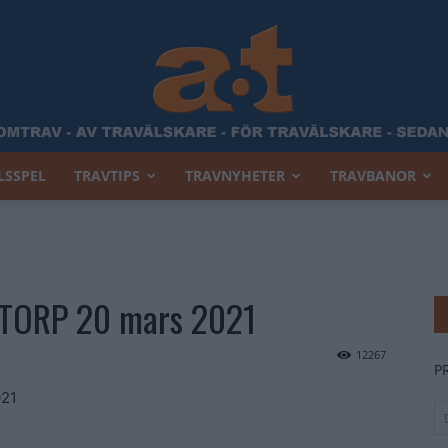
LSSPEL
TRAVTIPS
TRAVNYHETER
TRAVBANOR
Allt
ANTORP 20 mars 2021
Om
12267
P