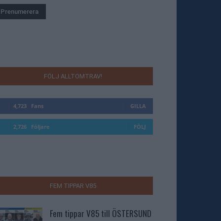
FÖLJ ALLTOMTRAV!
4,723
Fans
GILLA
2,726
Följare
FÖLJ
FEM TIPPAR V85
Fem tippar V85 till ÖSTERSUND