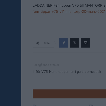
LADDA NER Fem tippar V75 till MANTORP 
fem_tippar_v75_v11_mantorp-20-mars-2021
Dela
Föregående artikel
Inför V75: Hemmastjärnan i guld-comeback
RELATE