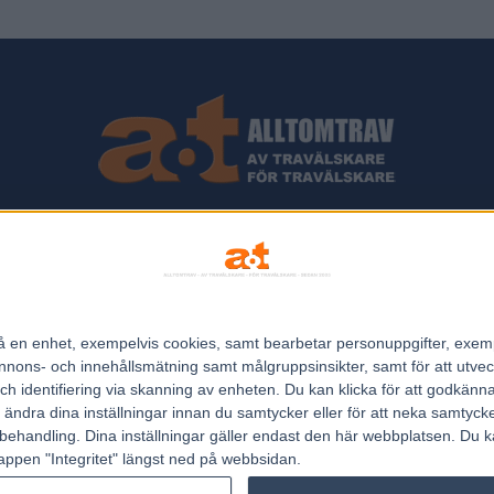
ips och Travnyheter, V75 Resultat, V75 Tips samt ett välbesökt Trav
Allt Om Trav - För Travälskare - Av Travälskare - sedan 2005.
n på en enhet, exempelvis cookies, samt bearbetar personuppgifter, exem
Kontakta oss:
kontakt@regemedia.se
ons- och innehållsmätning samt målgruppsinsikter, samt för att utveck
h identifiering via skanning av enheten. Du kan klicka för att godkänn
h ändra dina inställningar innan du samtycker eller för att neka samtyck
behandling. Dina inställningar gäller endast den här webbplatsen. Du kan
appen "Integritet" längst ned på webbsidan.