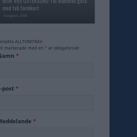
Inför V85 ÖSTERSUND: Till mammas gata
med två formkort
Majblomster vann
6 augusti, 2026
6 augusti, 2026
ontakta ALLTOMTRAV
ält markerade med en
*
är obligatoriskt
Namn
*
E-post
*
Meddelande
*