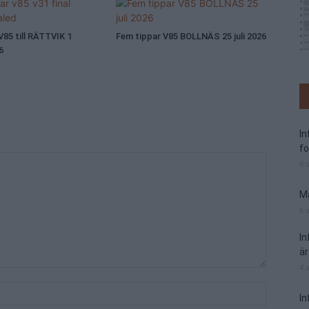
V85 till RÄTTVIK 1
Fem tippar V85 BOLLNÄS 25 juli 2026
6
I
f
6 
Ma
6 
I
är
4 
In