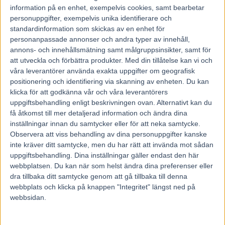
information på en enhet, exempelvis cookies, samt bearbetar
personuppgifter, exempelvis unika identifierare och
standardinformation som skickas av en enhet för
personanpassade annonser och andra typer av innehåll,
annons- och innehållsmätning samt målgruppsinsikter, samt för
att utveckla och förbättra produkter.
Med din tillåtelse kan vi och
våra leverantörer använda exakta uppgifter om geografisk
positionering och identifiering via skanning av enheten. Du kan
klicka för att godkänna vår och våra leverantörers
uppgiftsbehandling enligt beskrivningen ovan. Alternativt kan du
få åtkomst till mer detaljerad information och ändra dina
inställningar innan du samtycker eller för att neka samtycke.
Observera att viss behandling av dina personuppgifter kanske
inte kräver ditt samtycke, men du har rätt att invända mot sådan
uppgiftsbehandling. Dina inställningar gäller endast den här
webbplatsen. Du kan när som helst ändra dina preferenser eller
Hem
Fem Tippar V85
dra tillbaka ditt samtycke genom att gå tillbaka till denna
webbplats och klicka på knappen "Integritet" längst ned på
Fem tippar V75 till Romme 3 november
webbsidan.
2018