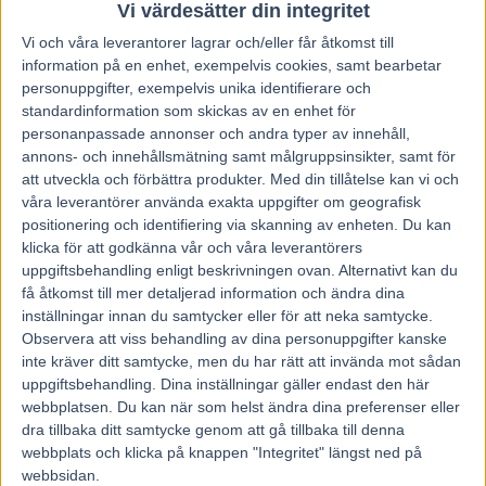
Vi värdesätter din integritet
Vi och våra
leverantorer
lagrar och/eller får åtkomst till
information på en enhet, exempelvis cookies, samt bearbetar
personuppgifter, exempelvis unika identifierare och
standardinformation som skickas av en enhet för
personanpassade annonser och andra typer av innehåll,
annons- och innehållsmätning samt målgruppsinsikter, samt för
att utveckla och förbättra produkter.
Med din tillåtelse kan vi och
våra leverantörer använda exakta uppgifter om geografisk
positionering och identifiering via skanning av enheten. Du kan
klicka för att godkänna vår och våra leverantörers
uppgiftsbehandling enligt beskrivningen ovan. Alternativt kan du
få åtkomst till mer detaljerad information och ändra dina
inställningar innan du samtycker eller för att neka samtycke.
Observera att viss behandling av dina personuppgifter kanske
inte kräver ditt samtycke, men du har rätt att invända mot sådan
Hem
Fem Tippar V85
uppgiftsbehandling. Dina inställningar gäller endast den här
webbplatsen. Du kan när som helst ändra dina preferenser eller
Fem tippar V75 till UMÅKER 13 maj
dra tillbaka ditt samtycke genom att gå tillbaka till denna
2023
webbplats och klicka på knappen "Integritet" längst ned på
webbsidan.