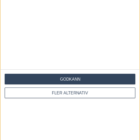
Fem tippar V85 till RÄTTVIK 1 augusti 2026
27 juli, 2026
Fem tippar V85 BOLLNÄS 25 juli 2026
20 juli, 2026
1 KOMMENTAR
JOHNNY Nordström
10 maj, 2023
At 08:04
GODKÄNN
Umeå är bästa travbanan i Sverige punkt slut
FLER ALTERNATIV
KOMMENTERA ARTIKELN