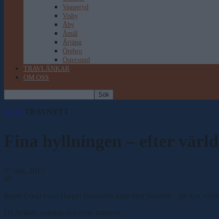
Vaggeryd
Visby
Åby
Åmål
Årjäng
Örebro
Östersund
TRAVLÄNKAR
OM OSS
HEM
TRAVNYTT
Fina hyllningen – efter värl
27 maj, 2017
95
Björn Goop vann Harper Hanovers lopp med Sauveur – på nytt värld
Då hyllade stjärnan den förre tränaren.