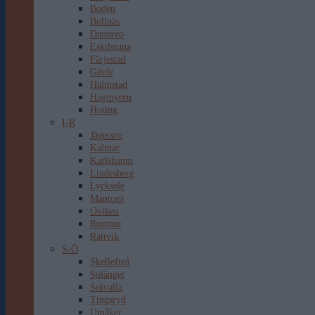
Boden
Bollnäs
Dannero
Eskilstuna
Färjestad
Gävle
Halmstad
Hagmyren
Hoting
I-R
Jägersro
Kalmar
Karlshamn
Lindesberg
Lycksele
Mantorp
Oviken
Romme
Rättvik
S-Ö
Skellefteå
Solänget
Solvalla
Tingsryd
Umåker