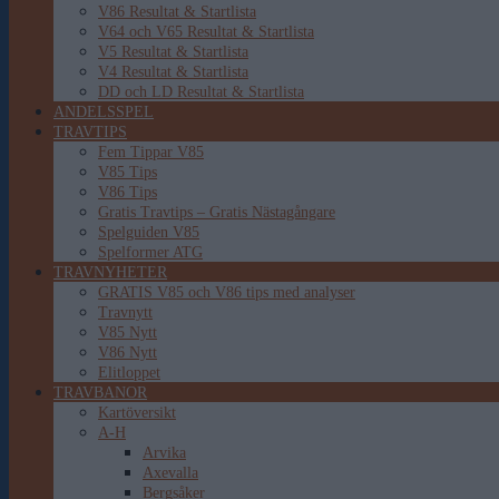
V86 Resultat & Startlista
V64 och V65 Resultat & Startlista
V5 Resultat & Startlista
V4 Resultat & Startlista
DD och LD Resultat & Startlista
ANDELSSPEL
TRAVTIPS
Fem Tippar V85
V85 Tips
V86 Tips
Gratis Travtips – Gratis Nästagångare
Spelguiden V85
Spelformer ATG
TRAVNYHETER
GRATIS V85 och V86 tips med analyser
Travnytt
V85 Nytt
V86 Nytt
Elitloppet
TRAVBANOR
Kartöversikt
A-H
Arvika
Axevalla
Bergsåker