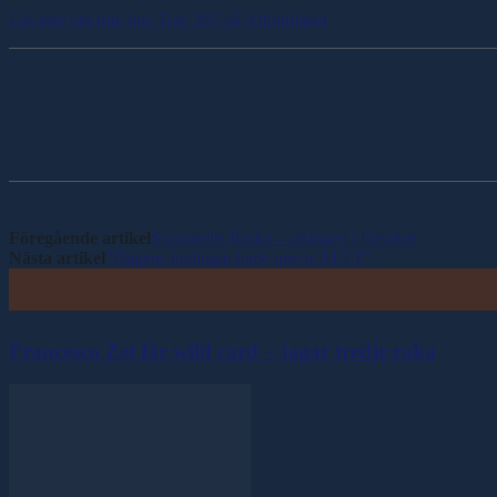
Läs mer om trav hos Trav 365 på Aftonbladet
Dela
Föregående artikel
Svanstedts fiasko – utslagen i försöket
Nästa artikel
”Dagens tävlingar hade precis ALLT”
Francesco Zet får wild card – jagar tredje raka