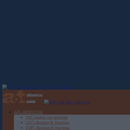
Allt Om Trav
ATG RESULTAT
V85 resultat och startlista
GS75 Resultat & Startlista
TOP7 Resultat & Startlista