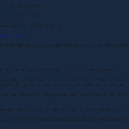
 sa han i vinnarcirkeln.
– på nytt världsrekord.
tens tidigare tränare Åke Lindblom.
e former i fjol
.
ed den här, han har del i det här också, sa Björn Goop i vinnarcirkeln 
dblom, bakom franske Bird Parker – men fick nu alltså revansch.
 inför det här loppet, han har tränat bra och kändes laddad och fokusera
 häst han fick i träning sedan Sauveur under en jättekort period befann 
ad av dubbla omstarter, och det gjorde att han tappade position. Men und
l, sedan hade vi lite tur och det löste sig bra. Han kändes jättebra häste
.12,1 som då var världsrekord, den tiden putsade alltså Sauveur med en