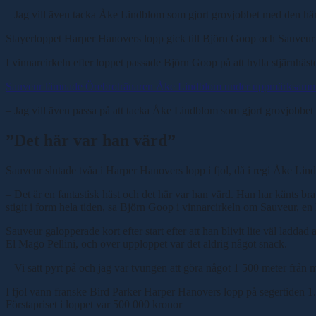
– Jag vill även tacka Åke Lindblom som gjort grovjobbet med den här,
Stayerloppet Harper Hanovers lopp gick till Björn Goop och Sauveur 
I vinnarcirkeln efter loppet passade Björn Goop på att hylla stjärnhäs
Sauveur lämnade Örebrotränaren Åke Lindblom under uppmärksammad
– Jag vill även passa på att tacka Åke Lindblom som gjort grovjobbet m
”Det här var han värd”
Sauveur slutade tvåa i Harper Hanovers lopp i fjol, då i regi Åke Lin
– Det är en fantastisk häst och det här var han värd. Han har känts bra
stigit i form hela tiden, sa Björn Goop i vinnarcirkeln om Sauveur, en
Sauveur galopperade kort efter start efter att han blivit lite väl ladd
El Mago Pellini, och över upploppet var det aldrig något snack.
– Vi satt pyrt på och jag var tvungen att göra något 1 500 meter från må
I fjol vann franske Bird Parker Harper Hanovers lopp på segertiden 1
Förstapriset i loppet var 500 000 kronor