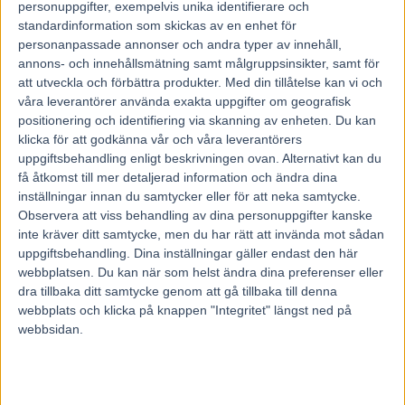
personuppgifter, exempelvis unika identifierare och
standardinformation som skickas av en enhet för
– Det kändes bra tills det var 300 meter kvar till mål, sedan
personanpassade annonser och andra typer av innehåll,
var det helt slut, kommenterade Åke Svanstedt fiaskot kort
annons- och innehållsmätning samt målgruppsinsikter, samt för
efter loppet.
att utveckla och förbättra produkter.
Med din tillåtelse kan vi och
våra leverantörer använda exakta uppgifter om geografisk
En besvikelse?
positionering och identifiering via skanning av enheten. Du kan
klicka för att godkänna vår och våra leverantörers
uppgiftsbehandling enligt beskrivningen ovan. Alternativt kan du
– Ja, jag trodde att han skulle kunna göra det bättre, sa
få åtkomst till mer detaljerad information och ändra dina
han.
inställningar innan du samtycker eller för att neka samtycke.
Observera att viss behandling av dina personuppgifter kanske
inte kräver ditt samtycke, men du har rätt att invända mot sådan
Läs mer om trav hos Trav 365 på Aftonbladet
uppgiftsbehandling. Dina inställningar gäller endast den här
webbplatsen. Du kan när som helst ändra dina preferenser eller
dra tillbaka ditt samtycke genom att gå tillbaka till denna
webbplats och klicka på knappen "Integritet" längst ned på
webbsidan.
Föregående artikel
Nästa artikel