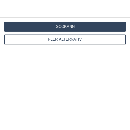
GODKÄNN
FLER ALTERNATIV
OM OSS
Travtips och Travnyheter, V75 Resultat, V75 Tips samt ett
välbesökt Travforum.
Allt Om Trav - För Travälskare - Av Travälskare - sedan 2005.