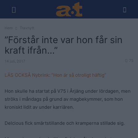
Hem
Travnytt
”Förstår inte var hon får sin
kraft ifrån…”
75
14 juli, 2017
LÄS OCKSÅ
Nybrink: ”Hon är så otroligt häftig”
Hon skulle ha startat på V75 i Årjäng under lördagen, men
ströks i måndags på grund av magbekymmer, som hon
kroniskt lidit av under karriären.
Delcious fick smärtstillande och kramperna stillade sig.