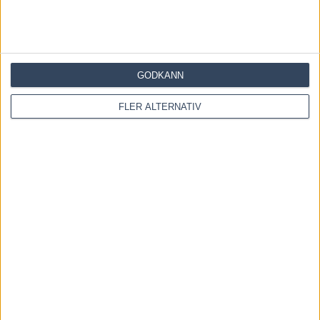
Melander
2 augusti, 2026
GODKÄNN
FLER ALTERNATIV
OM OSS
Travtips och Travnyheter, V75 Resultat, V75 Tips samt ett
välbesökt Travforum.