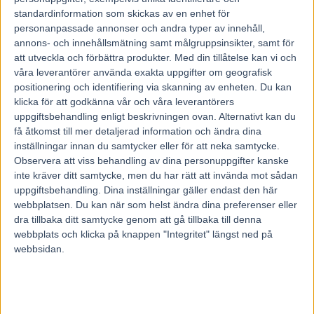
standardinformation som skickas av en enhet för
Under fredagskvällen kom Daniel Redén med positiva
personanpassade annonser och andra typer av innehåll,
annons- och innehållsmätning samt målgruppsinsikter, samt för
nyheter. Det var på sin Twitter han la upp ett kort filmklipp
att utveckla och förbättra produkter.
Med din tillåtelse kan vi och
när han var ute och gick med sin nyopererade favrotihäst.
våra leverantörer använda exakta uppgifter om geografisk
positionering och identifiering via skanning av enheten. Du kan
”Inte ens jag förstår var får hon sin kraft ifrån… nu känns
klicka för att godkänna vår och våra leverantörers
uppgiftsbehandling enligt beskrivningen ovan. Alternativt kan du
det som vi är ute och promenerar inför en tilltänkt start
få åtkomst till mer detaljerad information och ändra dina
imorgon”, skriver tränaren Daniel Redén på
Twitter.
inställningar innan du samtycker eller för att neka samtycke.
Observera att viss behandling av dina personuppgifter kanske
Trav365 har sökt Daniel Redén för en kommentar.
inte kräver ditt samtycke, men du har rätt att invända mot sådan
uppgiftsbehandling. Dina inställningar gäller endast den här
webbplatsen. Du kan när som helst ändra dina preferenser eller
Läs mer om trav hos Trav 365 på Aftonbladet
dra tillbaka ditt samtycke genom att gå tillbaka till denna
webbplats och klicka på knappen "Integritet" längst ned på
webbsidan.