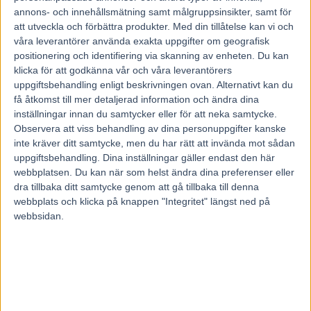
annons- och innehållsmätning samt målgruppsinsikter, samt för
att utveckla och förbättra produkter.
Med din tillåtelse kan vi och
Hem
Elitloppet
våra leverantörer använda exakta uppgifter om geografisk
Franske Etonnant klar för Elitloppet
positionering och identifiering via skanning av enheten. Du kan
klicka för att godkänna vår och våra leverantörers
uppgiftsbehandling enligt beskrivningen ovan. Alternativt kan du
21 mars, 2022
få åtkomst till mer detaljerad information och ändra dina
26
inställningar innan du samtycker eller för att neka samtycke.
Observera att viss behandling av dina personuppgifter kanske
inte kräver ditt samtycke, men du har rätt att invända mot sådan
uppgiftsbehandling. Dina inställningar gäller endast den här
Frankrikes bästa häst är klar för Elitloppet.
Solvallas sportchef Anders Malmrot har bjudit in Richard Westerink
webbplatsen. Du kan när som helst ändra dina preferenser eller
och hans Etonnant och fått ett jakande svar.
dra tillbaka ditt samtycke genom att gå tillbaka till denna
– Westerink har vunnit Elitloppet två gånger med Etonnants pappa
webbplats och klicka på knappen "Integritet" längst ned på
Timoko och att få komma tillbaka till Solvalla med sonen är oerhört
webbsidan.
stort för honom, säger sportchefen Anders Malmrot.
Svenske titelförsvararen Don Fanucci Zet bjöds in för snart två
veckor sedan.
På lördagen gjorde en fransk häst honom sällskap i Elitloppet.
Efter att återigen ha krossat några av Europas och världens bästa
hästar från positionen utvändigt ledaren i Criterium de Vitesse i
helgen jagas franske styrkelejonet Etonnant av världens