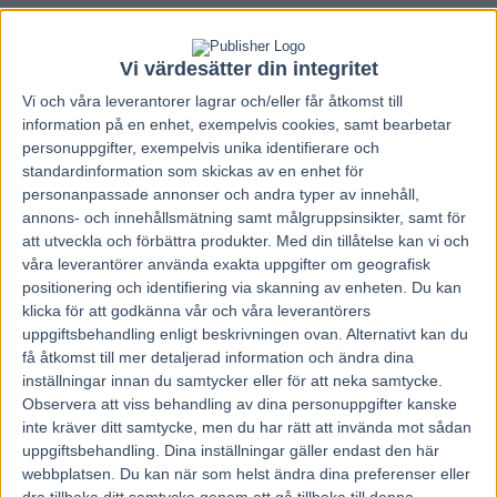
Vi värdesätter din integritet
Vi och våra
leverantorer
lagrar och/eller får åtkomst till
information på en enhet, exempelvis cookies, samt bearbetar
personuppgifter, exempelvis unika identifierare och
standardinformation som skickas av en enhet för
personanpassade annonser och andra typer av innehåll,
annons- och innehållsmätning samt målgruppsinsikter, samt för
att utveckla och förbättra produkter.
Med din tillåtelse kan vi och
våra leverantörer använda exakta uppgifter om geografisk
positionering och identifiering via skanning av enheten. Du kan
klicka för att godkänna vår och våra leverantörers
uppgiftsbehandling enligt beskrivningen ovan. Alternativt kan du
få åtkomst till mer detaljerad information och ändra dina
Hem
V86 Tips
inställningar innan du samtycker eller för att neka samtycke.
Observera att viss behandling av dina personuppgifter kanske
Glimmas Dagens Dubbel 15 februari 2023
inte kräver ditt samtycke, men du har rätt att invända mot sådan
uppgiftsbehandling. Dina inställningar gäller endast den här
15 februari, 2023
webbplatsen. Du kan när som helst ändra dina preferenser eller
85