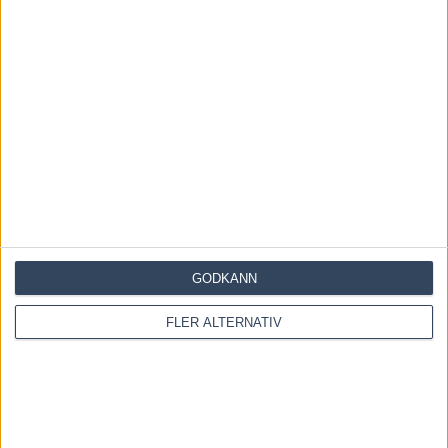
RELATERADE ARTIKLAR
Inför V86: Cruiser i comeback
3 augusti, 2026
Inför V86: Succé för Jennifers nyförvärv – nu
drömläge och första...
28 juli, 2026
Inför V86: Ska den söta travhistorien fortsätta?
GODKÄNN
22 juli, 2026
FLER ALTERNATIV
INGA KOMMENTARER
KOMMENTERA ARTIKELN