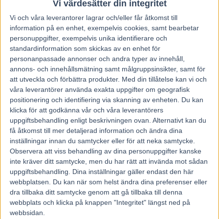
Vi värdesätter din integritet
Vi och våra
leverantorer
lagrar och/eller får åtkomst till
information på en enhet, exempelvis cookies, samt bearbetar
personuppgifter, exempelvis unika identifierare och
standardinformation som skickas av en enhet för
personanpassade annonser och andra typer av innehåll,
annons- och innehållsmätning samt målgruppsinsikter, samt för
att utveckla och förbättra produkter.
Med din tillåtelse kan vi och
våra leverantörer använda exakta uppgifter om geografisk
positionering och identifiering via skanning av enheten. Du kan
klicka för att godkänna vår och våra leverantörers
uppgiftsbehandling enligt beskrivningen ovan. Alternativt kan du
få åtkomst till mer detaljerad information och ändra dina
inställningar innan du samtycker eller för att neka samtycke.
Observera att viss behandling av dina personuppgifter kanske
inte kräver ditt samtycke, men du har rätt att invända mot sådan
Hem
V86 Tips
uppgiftsbehandling. Dina inställningar gäller endast den här
webbplatsen. Du kan när som helst ändra dina preferenser eller
Glimmas DD onsdag 12 juli 2023
dra tillbaka ditt samtycke genom att gå tillbaka till denna
webbplats och klicka på knappen "Integritet" längst ned på
12 juli, 2023
webbsidan.
87