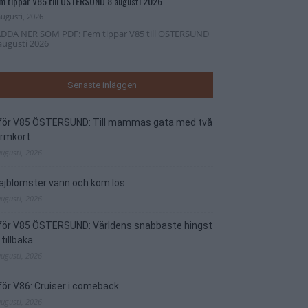
m tippar V85 till ÖSTERSUND 8 augusti 2026
augusti, 2026
DDA NER SOM PDF: Fem tippar V85 till ÖSTERSUND
augusti 2026
Senaste inläggen
nför V85 ÖSTERSUND: Till mammas gata med två
ormkort
augusti, 2026
jblomster vann och kom lös
augusti, 2026
nför V85 ÖSTERSUND: Världens snabbaste hingst
 tillbaka
augusti, 2026
för V86: Cruiser i comeback
augusti, 2026