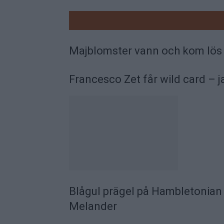
RELATE
Majblomster vann och kom lös
Francesco Zet får wild card – j
Blågul prägel på Hambletonian 
Melander