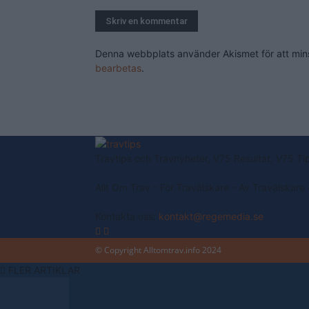
Denna webbplats använder Akismet för att mi
bearbetas
.
Travtips och Travnyheter, V75 Resultat, V75 Ti
Allt Om Trav - För Travälskare - Av Travälskare
Kontakta oss:
kontakt@regemedia.se
© Copyright Alltomtrav.info 2024
FLER ARTIKLAR