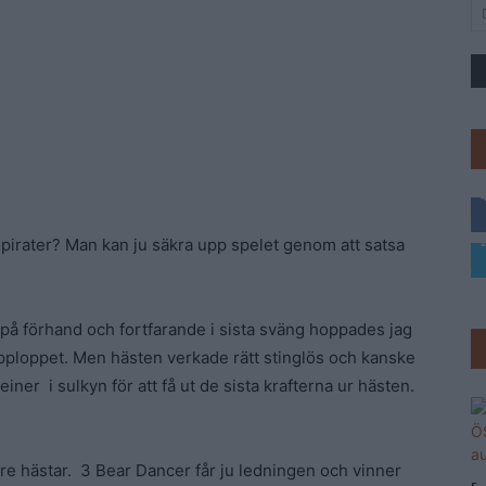
 pirater? Man kan ju säkra upp spelet genom att satsa
å förhand och fortfarande i sista sväng hoppades jag
upploppet. Men hästen verkade rätt stinglös och kanske
er i sulkyn för att få ut de sista krafterna ur hästen.
 tre hästar. 3 Bear Dancer får ju ledningen och vinner