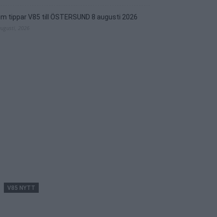
m tippar V85 till ÖSTERSUND 8 augusti 2026
augusti, 2026
V85 NYTT
Inför V85 ÖSTERSUND: Till mammas gata
med två formkort