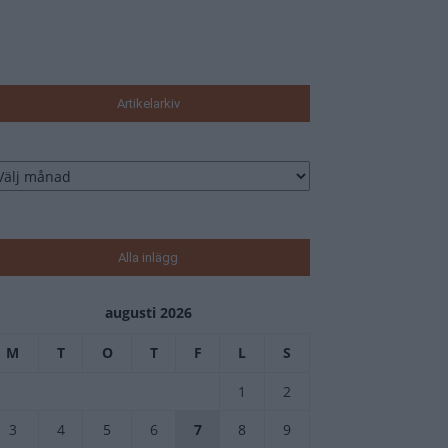
6 augusti, 2026
Artikelarkiv
tikelarkiv
Alla inlägg
augusti 2026
M
T
O
T
F
L
S
1
2
3
4
5
6
7
8
9