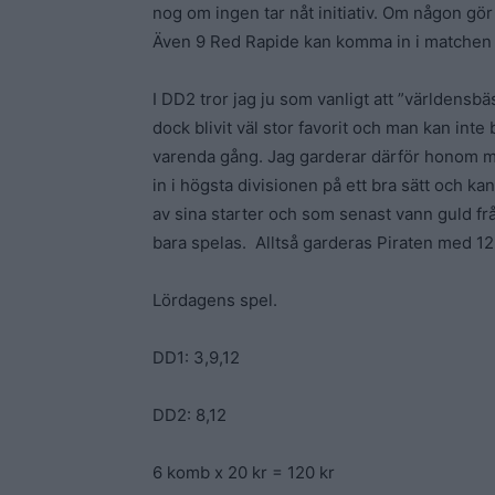
nog om ingen tar nåt initiativ. Om någon g
Även 9 Red Rapide kan komma in i matchen i s
I DD2 tror jag ju som vanligt att ”världens
dock blivit väl stor favorit och man kan inte
varenda gång. Jag garderar därför honom me
in i högsta divisionen på ett bra sätt och ka
av sina starter och som senast vann guld frå
bara spelas. Alltså garderas Piraten med 12
Lördagens spel.
DD1: 3,9,12
DD2: 8,12
6 komb x 20 kr = 120 kr