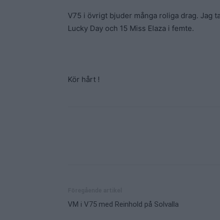
V75 i övrigt bjuder många roliga drag. Jag ta
Lucky Day och 15 Miss Elaza i femte.
Kör hårt !
Dela
Föregående artikel
VM i V75 med Reinhold på Solvalla