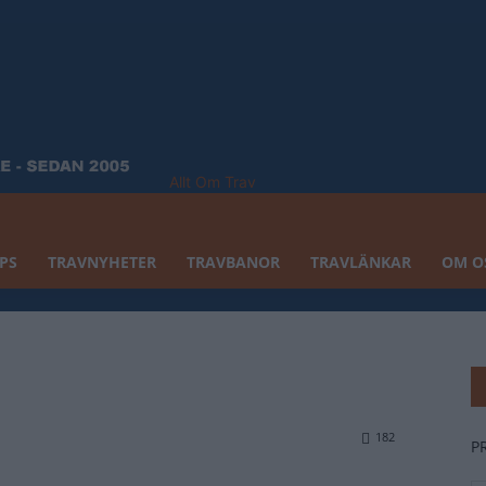
Allt Om Trav
PS
TRAVNYHETER
TRAVBANOR
TRAVLÄNKAR
OM O
182
P