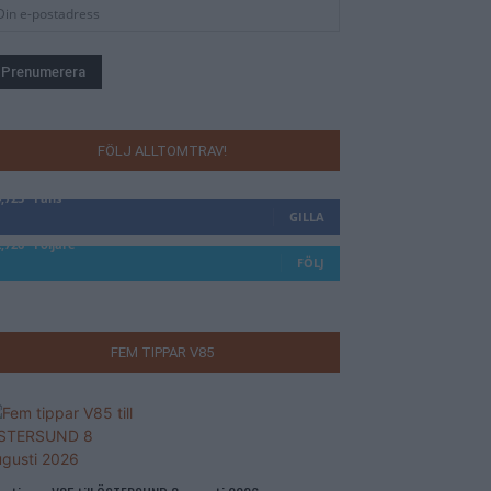
FÖLJ ALLTOMTRAV!
4,723
Fans
GILLA
2,726
Följare
FÖLJ
FEM TIPPAR V85