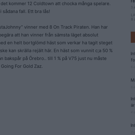
Fe
ör det kommer 12 Coldtown att chocka många spelare.
3 
ådana fall. Ett bra lås!
LA
8 
bästaJohnny” vinner med 8 On Track Piraten. Han har
 begära att han vinner från sämsta läget absolut
d en helt bortglömd häst som verkar ha tagit steget
nske kan skrälla rejält här. En häst som vunnit c;a 50 %
I
n bakspår på Örebro.. till 1 % på V75 just nu måste
f
 Going For Gold Zaz.
6 
Ma
6 
I
är
4 
In
3 