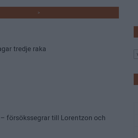
RADE ARTIKLAR
>
agar tredje raka
Ar
– försökssegrar till Lorentzon och