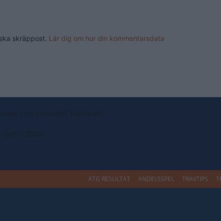
nska skräppost.
Lär dig om hur din kommentarsdata
ps samt ett välbesökt Travforum.
 - sedan 2005.
ATG RESULTAT
ANDELSSPEL
TRAVTIPS
T